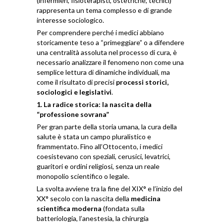
(infermieri, fisioterapisti, ostetriche, tecnici)
rappresenta un tema complesso e di grande
interesse sociologico.
Per comprendere perché i medici abbiano
storicamente teso a “primeggiare” o a difendere
una centralità assoluta nel processo di cura, è
necessario analizzare il fenomeno non come una
semplice lettura di dinamiche individuali, ma
come il risultato di precisi
processi storici,
sociologici e legislativi
.
1. La radice storica: la nascita della
“professione sovrana”
Per gran parte della storia umana, la cura della
salute è stata un campo pluralistico e
frammentato. Fino all’Ottocento, i medici
coesistevano con speziali, cerusici, levatrici,
guaritori e ordini religiosi, senza un reale
monopolio scientifico o legale.
La svolta avviene tra la fine del XIX° e l’inizio del
XX° secolo con la nascita della
medicina
scientifica moderna
(fondata sulla
batteriologia, l’anestesia, la chirurgia