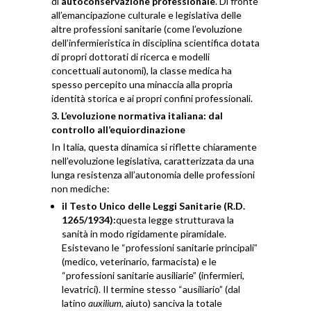
di
autoconservazione professionale
. Di fronte
all’emancipazione culturale e legislativa delle
altre professioni sanitarie (come l’evoluzione
dell’infermieristica in disciplina scientifica dotata
di propri dottorati di ricerca e modelli
concettuali autonomi), la classe medica ha
spesso percepito una minaccia alla propria
identità storica e ai propri confini professionali.
3. L’evoluzione normativa italiana: dal
controllo all’equiordinazione
In Italia, questa dinamica si riflette chiaramente
nell’evoluzione legislativa, caratterizzata da una
lunga resistenza all’autonomia delle professioni
non mediche:
il Testo Unico delle Leggi Sanitarie (R.D.
1265/1934):
questa legge strutturava la
sanità in modo rigidamente piramidale.
Esistevano le “professioni sanitarie principali”
(medico, veterinario, farmacista) e le
“professioni sanitarie ausiliarie” (infermieri,
levatrici). Il termine stesso “ausiliario” (dal
latino
auxilium
, aiuto) sanciva la totale