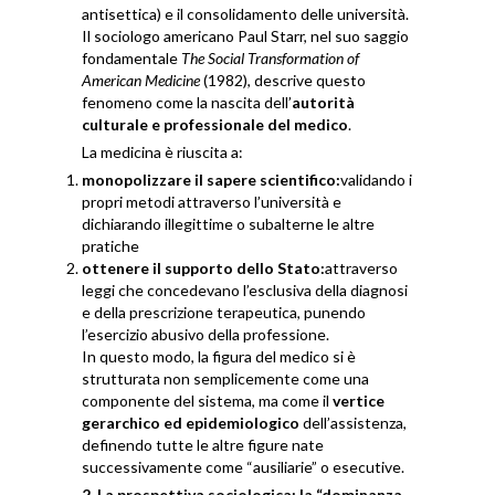
antisettica) e il consolidamento delle università.
Il sociologo americano Paul Starr, nel suo saggio
fondamentale
The Social Transformation of
American Medicine
(1982), descrive questo
fenomeno come la nascita dell’
autorità
culturale e professionale del medico
.
La medicina è riuscita a:
monopolizzare il sapere scientifico:
validando i
propri metodi attraverso l’università e
dichiarando illegittime o subalterne le altre
pratiche
ottenere il supporto dello Stato:
attraverso
leggi che concedevano l’esclusiva della diagnosi
e della prescrizione terapeutica, punendo
l’esercizio abusivo della professione.
In questo modo, la figura del medico si è
strutturata non semplicemente come una
componente del sistema, ma come il
vertice
gerarchico ed epidemiologico
dell’assistenza,
definendo tutte le altre figure nate
successivamente come “ausiliarie” o esecutive.
2. La prospettiva sociologica: la “dominanza