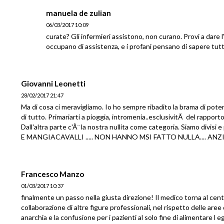
manuela de zulian
06/03/2017 10:09
curate? Gli infermieri assistono, non curano. Provi a dare 
occupano di assistenza, e i profani pensano di sapere tutt
Giovanni Leonetti
28/02/2017 21:47
Ma di cosa ci meravigliamo. Io ho sempre ribadito la brama di pote
di tutto. Primariarti a pioggia, intromenia..esclusivitÃ del rapporto 
Dall'altra parte c'Ã¨ la nostra nullita come categoria. Siamo d
E MANGIACAVALLI ..... NON HANNO MSI FATTO NULLA.... ANZI
Francesco Manzo
01/03/2017 10:37
finalmente un passo nella giusta direzione! Il medico torna al centr
collaborazione di altre figure professionali, nel rispetto delle aree 
anarchia e la confusione per i pazienti al solo fine di alimentare l 