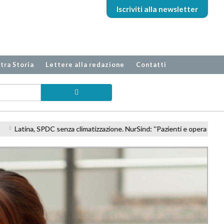
Iscriviti alla newsletter
tra Storia
Lettere alla redazione
Contatti
ione. NurSind: ''Pazienti e operatori a rischio''
Casa di Cura Villa Ange