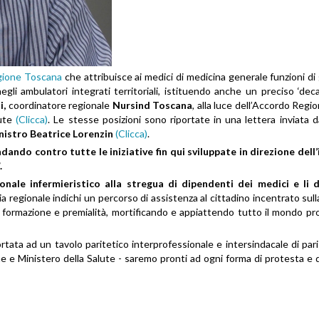
egione Toscana
che attribuisce ai medici di medicina generale funzioni di
gli ambulatori integrati territoriali, istituendo anche un preciso ‘deca
i,
coordinatore regionale
Nursind Toscana
, alla luce dell’Accordo Regi
lute
(Clicca)
. Le stesse posizioni sono riportate in una lettera inviata 
nistro Beatrice Lorenzin
(Clicca)
.
dando contro tutte le iniziative fin qui sviluppate in direzione dell
.
ale infermieristico alla stregua di dipendenti dei medici e li 
ria regionale indichi un percorso di assistenza al cittadino incentrato sul
se, formazione e premialità, mortificando e appiattendo tutto il mondo pr
rtata ad un tavolo paritetico interprofessionale e intersindacale di pari 
e e Ministero della Salute - saremo pronti ad ogni forma di protesta e d