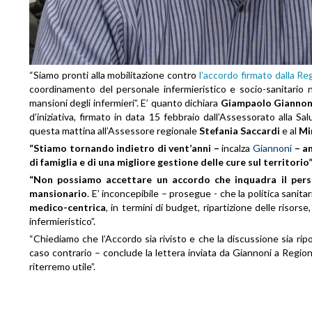
“Siamo pronti alla mobilitazione contro
l’accordo firmato dalla R
coordinamento del personale infermieristico e socio-sanitario ne
mansioni degli infermieri”. E’ quanto dichiara
Giampaolo Giannon
d’iniziativa, firmato in data 15 febbraio dall’Assessorato alla Sa
questa mattina all’Assessore regionale
Stefania Saccardi
e al
Mi
“Stiamo tornando indietro di vent’anni –
incalza
Giannoni
– an
di famiglia e di una migliore gestione delle cure sul territorio”
“Non possiamo accettare un accordo che inquadra il person
mansionario
. E’ inconcepibile – prosegue - che la politica sanita
medico-centrica
, in termini di budget, ripartizione delle risor
infermieristico”.
“Chiediamo che l’Accordo sia rivisto e che la discussione sia ripo
caso contrario – conclude la lettera inviata da Giannoni a Region
riterremo utile”.