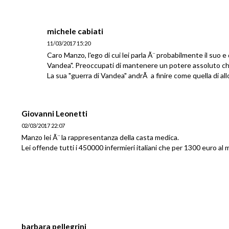
michele cabiati
11/03/2017 15:20
Caro Manzo, l'ego di cui lei parla Ã¨ probabilmente il suo e
Vandea". Preoccupati di mantenere un potere assoluto c
La sua "guerra di Vandea" andrÃ a finire come quella di all
Giovanni Leonetti
02/03/2017 22:07
Manzo lei Ã¨ la rappresentanza della casta medica.
Lei offende tutti i 450000 infermieri italiani che per 1300 euro al 
barbara pellegrini