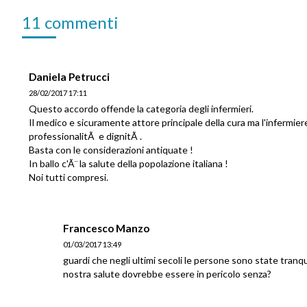
11 commenti
Daniela Petrucci
28/02/2017 17:11
Questo accordo offende la categoria degli infermieri.
Il medico e sicuramente attore principale della cura ma l'infermiere
professionalitÃ e dignitÃ .
Basta con le considerazioni antiquate !
In ballo c'Ã¨ la salute della popolazione italiana !
Noi tutti compresi.
Francesco Manzo
01/03/2017 13:49
guardi che negli ultimi secoli le persone sono state tran
nostra salute dovrebbe essere in pericolo senza?