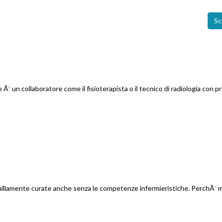
Sc
 Ã¨ un collaboratore come il fisioterapista o il tecnico di radiologia con p
quillamente curate anche senza le competenze infermieristiche. PerchÃ¨ m