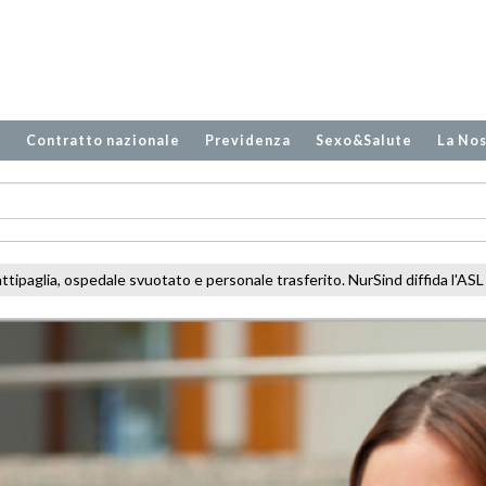
o
Contratto nazionale
Previdenza
Sexo&Salute
La Nos
onale trasferito. NurSind diffida l'ASL
Latina, SPDC senza climatizzaz