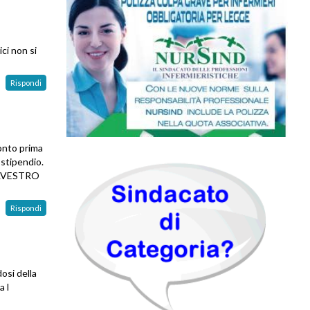
ci non si
Rispondi
conto prima
 stipendio.
SILVESTRO
Rispondi
osi della
a l