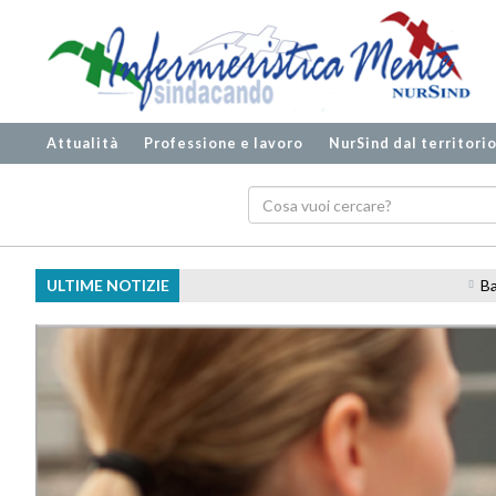
Attualità
Professione e lavoro
NurSind dal territori
ULTIME NOTIZIE
Battipaglia, ospedale svuotato e pers