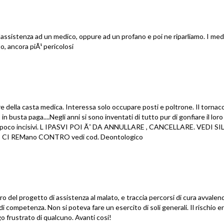
l'assistenza ad un medico, oppure ad un profano e poi ne riparliamo. I medi
o, ancora piÃ¹ pericolosi
re della casta medica. Interessa solo occupare posti e poltrone. Il torna
in busta paga....Negli anni si sono inventati di tutto pur di gonfiare il loro
ivisi e poco incisivi. L IPASVI POI Ãˆ DA ANNULLARE , CANCELLARE. VEDI 
 CI REMano CONTRO vedi cod. Deontologico
o del progetto di assistenza al malato, e traccia percorsi di cura avvalend
di competenza. Non si poteva fare un esercito di soli generali. Il rischio er
ego frustrato di qualcuno. Avanti cosi!