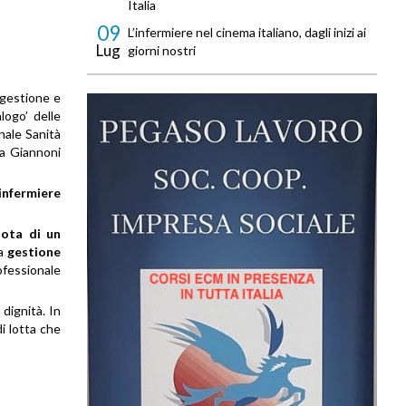
Italia
09
L’infermiere nel cinema italiano, dagli inizi ai
Lug
giorni nostri
 gestione e
logo’ delle
onale Sanità
da Giannoni
’infermiere
dota di un
la
gestione
ofessionale
dignità. In
i lotta che