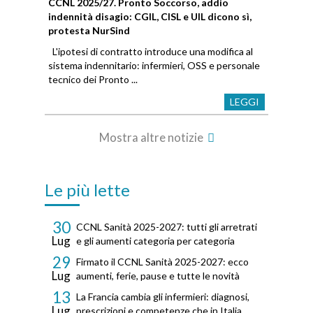
CCNL 2025/27. Pronto Soccorso, addio
indennità disagio: CGIL, CISL e UIL dicono sì,
protesta NurSind
L'ipotesi di contratto introduce una modifica al
sistema indennitario: infermieri, OSS e personale
tecnico dei Pronto ...
LEGGI
Mostra altre notizie
Le più lette
30
CCNL Sanità 2025-2027: tutti gli arretrati
Lug
e gli aumenti categoria per categoria
29
Firmato il CCNL Sanità 2025-2027: ecco
Lug
aumenti, ferie, pause e tutte le novità
13
La Francia cambia gli infermieri: diagnosi,
Lug
prescrizioni e competenze che in Italia