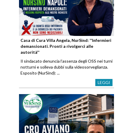
Casa di Cura Villa Angela, NurSind: ''Infermieri
demansionati. Pronti a rivolgerci alle
autorità''
Il sindacato denuncia l’assenza degli OSS nei turni
notturni e solleva dubbi sulla videosorveglianza.
Esposito (NurSind): ...
LEGGI