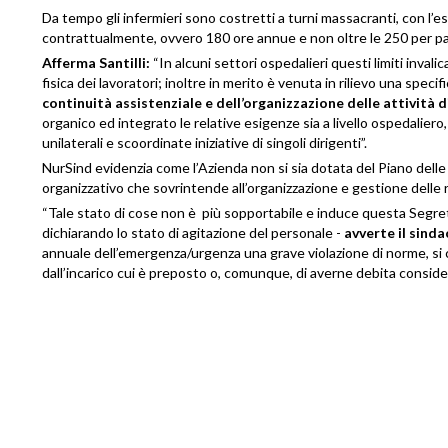
Da tempo gli infermieri sono costretti a turni massacranti, con l’
contrattualmente, ovvero 180 ore annue e non oltre le 250 per par
Afferma Santilli:
“In alcuni settori ospedalieri questi limiti invali
fisica dei lavoratori; inoltre in merito è venuta in rilievo una speci
continuità assistenziale e dell’organizzazione delle attività
organico ed integrato le relative esigenze sia a livello ospedaliero, si
unilaterali e scoordinate iniziative di singoli dirigenti”.
NurSind evidenzia come l’Azienda non si sia dotata del Piano del
organizzativo che sovrintende all’organizzazione e gestione delle r
“Tale stato di cose non è più sopportabile e induce questa Segrete
dichiarando lo stato di agitazione del personale -
avverte il sinda
annuale dell’emergenza/urgenza una grave violazione di norme, si 
dall’incarico cui è preposto o, comunque, di averne debita conside