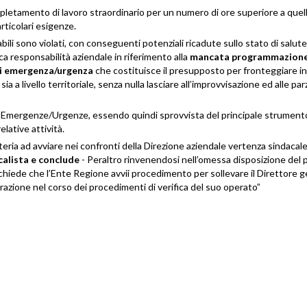
espletamento di lavoro straordinario per un numero di ore superiore a quel
ticolari esigenze.
cabili sono violati, con conseguenti potenziali ricadute sullo stato di salut
fica responsabilità aziendale in riferimento alla
mancata programmazione
 di emergenza/urgenza
che costituisce il presupposto per fronteggiare i
a a livello territoriale, senza nulla lasciare all’improvvisazione ed alle parzi
le Emergenze/Urgenze, essendo quindi sprovvista del principale strument
elative attività.
ria ad avviare nei confronti della Direzione aziendale vertenza sindacale
calista e conclude
- Peraltro rinvenendosi nell’omessa disposizione del 
chiede che l’Ente Regione avvii procedimento per sollevare il Direttore 
razione nel corso dei procedimenti di verifica del suo operato”