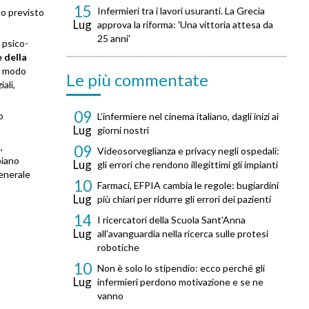
15
Infermieri tra i lavori usuranti. La Grecia
lo previsto
Lug
approva la riforma: 'Una vittoria attesa da
25 anni'
e psico-
 della
n modo
Le più commentate
ali,
09
o
L’infermiere nel cinema italiano, dagli inizi ai
Lug
giorni nostri
,
09
Videosorveglianza e privacy negli ospedali:
piano
Lug
gli errori che rendono illegittimi gli impianti
generale
10
Farmaci, EFPIA cambia le regole: bugiardini
Lug
più chiari per ridurre gli errori dei pazienti
14
I ricercatori della Scuola Sant'Anna
Lug
all'avanguardia nella ricerca sulle protesi
robotiche
10
Non è solo lo stipendio: ecco perché gli
Lug
infermieri perdono motivazione e se ne
vanno