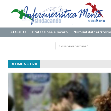
Attualità
Professione e lavoro
NurSind dal territori
ULTIME NOTIZIE
Ecografia b