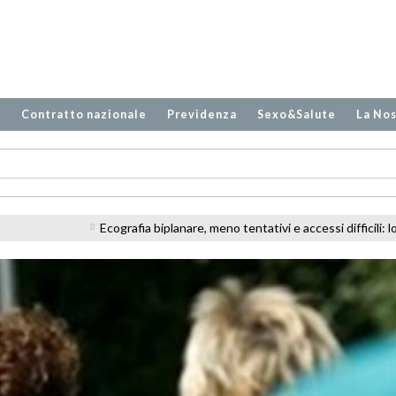
o
Contratto nazionale
Previdenza
Sexo&Salute
La Nos
iplanare, meno tentativi e accessi difficili: lo studio sugli infermieri in PS