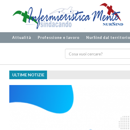
Attualità
Professione e lavoro
NurSind dal territori
ULTIME NOTIZIE
Ecografia bipl