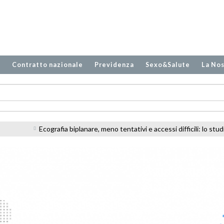
o
Contratto nazionale
Previdenza
Sexo&Salute
La Nos
anare, meno tentativi e accessi difficili: lo studio sugli infermieri in PS