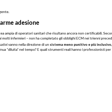
igente.
allarme adesione
ea ampia di operatori sanitari che risultano ancora non certificabili. Sec
cui molti infermieri – non ha completato gli obblighi ECM nei trienni preced
ativi vanno nella direzione di un
sistema meno punitivo e più inclusivo
ua “diluita” nel tempo? E quali strumenti reali hanno i professionisti per