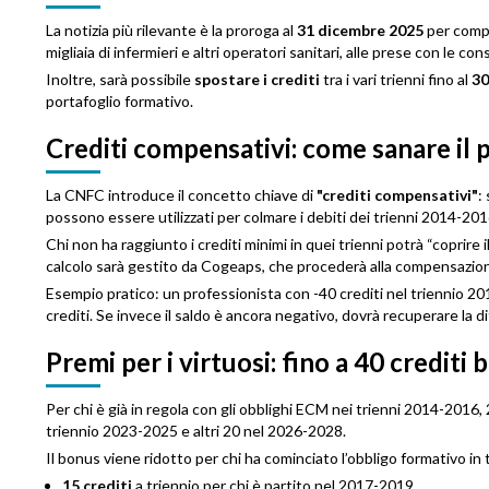
La notizia più rilevante è la proroga al
31 dicembre 2025
per compl
migliaia di infermieri e altri operatori sanitari, alle prese con le 
Inoltre, sarà possibile
spostare i crediti
tra i vari trienni fino al
30
portafoglio formativo.
Crediti compensativi: come sanare il 
La CNFC introduce il concetto chiave di
"crediti compensativi"
:
possono essere utilizzati per colmare i debiti dei trienni 2014-2
Chi non ha raggiunto i crediti minimi in quei trienni potrà “coprire 
calcolo sarà gestito da Cogeaps, che procederà alla compensazion
Esempio pratico: un professionista con -40 crediti nel triennio 
crediti. Se invece il saldo è ancora negativo, dovrà recuperare la d
Premi per i virtuosi: fino a 40 crediti
Per chi è già in regola con gli obblighi ECM nei trienni 2014-201
triennio 2023-2025 e altri 20 nel 2026-2028.
Il bonus viene ridotto per chi ha cominciato l’obbligo formativo in t
15 crediti
a triennio per chi è partito nel 2017-2019.