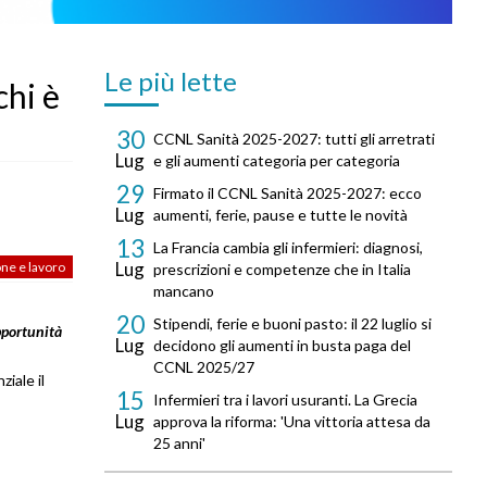
Le più lette
chi è
30
CCNL Sanità 2025-2027: tutti gli arretrati
Lug
e gli aumenti categoria per categoria
29
Firmato il CCNL Sanità 2025-2027: ecco
Lug
aumenti, ferie, pause e tutte le novità
13
La Francia cambia gli infermieri: diagnosi,
Lug
ne e lavoro
prescrizioni e competenze che in Italia
mancano
20
Stipendi, ferie e buoni pasto: il 22 luglio si
pportunità
Lug
decidono gli aumenti in busta paga del
CCNL 2025/27
iale il
15
Infermieri tra i lavori usuranti. La Grecia
Lug
approva la riforma: 'Una vittoria attesa da
25 anni'