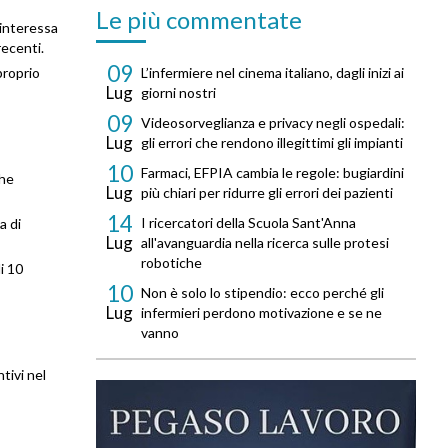
Le più commentate
 interessa
recenti.
09
proprio
L’infermiere nel cinema italiano, dagli inizi ai
Lug
giorni nostri
09
Videosorveglianza e privacy negli ospedali:
Lug
gli errori che rendono illegittimi gli impianti
10
Farmaci, EFPIA cambia le regole: bugiardini
che
Lug
più chiari per ridurre gli errori dei pazienti
14
I ricercatori della Scuola Sant'Anna
a di
Lug
all'avanguardia nella ricerca sulle protesi
robotiche
i 10
10
Non è solo lo stipendio: ecco perché gli
Lug
infermieri perdono motivazione e se ne
vanno
ntivi nel