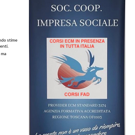
ondo stime
enti.
, ma