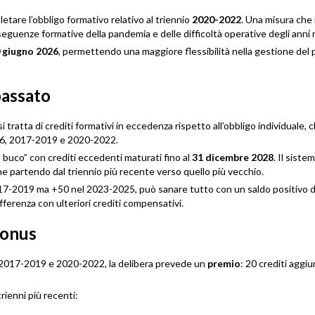
etare l’obbligo formativo relativo al triennio
2020-2022
. Una misura che
conseguenze formative della pandemia e delle difficoltà operative degli anni 
 giugno 2026
, permettendo una maggiore flessibilità nella gestione del 
passato
 si tratta di crediti formativi in eccedenza rispetto all’obbligo individuale, 
016, 2017-2019 e 2020-2022.
il buco” con crediti eccedenti maturati fino al
31 dicembre 2028
. Il sistem
e partendo dal triennio più recente verso quello più vecchio.
2017-2019 ma +50 nel 2023-2025, può sanare tutto con un saldo positivo d
ifferenza con ulteriori crediti compensativi.
 bonus
6, 2017-2019 e 2020-2022, la delibera prevede un
premio
: 20 crediti aggiu
rienni più recenti: