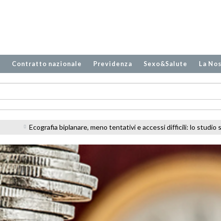
o
Contratto nazionale
Previdenza
Sexo&Salute
La Nos
ntativi e accessi difficili: lo studio sugli infermieri in PS
Carenza di 