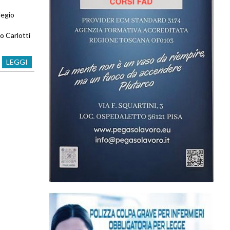
legio
o Carlotti
LEGGI