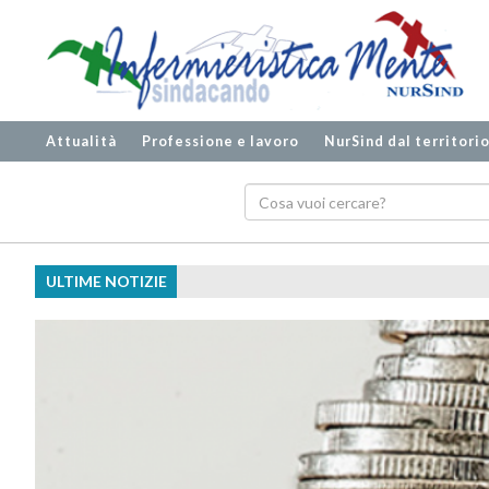
Attualità
Professione e lavoro
NurSind dal territori
ULTIME NOTIZIE
Ecografia biplanare, meno te