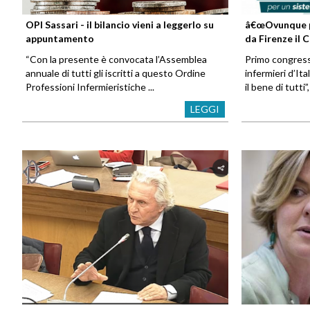
OPI Sassari - il bilancio vieni a leggerlo su
â€œOvunque per
appuntamento
da Firenze il
“Con la presente è convocata l’Assemblea
Primo congress
annuale di tutti gli iscritti a questo Ordine
infermieri d’It
Professioni Infermieristiche ...
il bene di tutti”, 
LEGGI