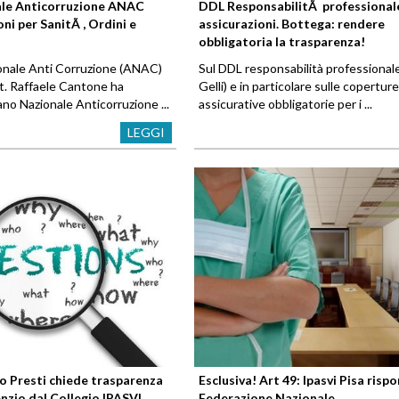
ale Anticorruzione ANAC
DDL ResponsabilitÃ professional
oni per SanitÃ , Ordini e
assicurazioni. Bottega: rendere
obbligatoria la trasparenza!
ionale Anti Corruzione (ANAC)
Sul DDL responsabilità professionale
tt. Raffaele Cantone ha
Gelli) e in particolare sulle coperture
iano Nazionale Anticorruzione ...
assicurative obbligatorie per i ...
LEGGI
Lo Presti chiede trasparenza
Esclusiva! Art 49: Ipasvi Pisa rispo
lenzio dal Collegio IPASVI.
Federazione Nazionale.