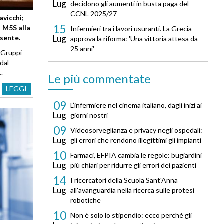
Lug
decidono gli aumenti in busta paga del
CCNL 2025/27
avicchi;
15
 M5S alla
Infermieri tra i lavori usuranti. La Grecia
Lug
sente.
approva la riforma: 'Una vittoria attesa da
25 anni'
i Gruppi
dal
.
Le più commentate
LEGGI
09
L’infermiere nel cinema italiano, dagli inizi ai
Lug
giorni nostri
09
Videosorveglianza e privacy negli ospedali:
Lug
gli errori che rendono illegittimi gli impianti
10
Farmaci, EFPIA cambia le regole: bugiardini
Lug
più chiari per ridurre gli errori dei pazienti
14
I ricercatori della Scuola Sant'Anna
Lug
all'avanguardia nella ricerca sulle protesi
robotiche
10
Non è solo lo stipendio: ecco perché gli