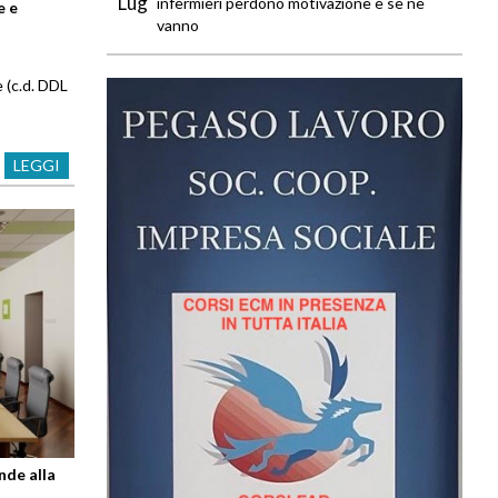
Lug
infermieri perdono motivazione e se ne
e e
vanno
 (c.d. DDL
LEGGI
nde alla