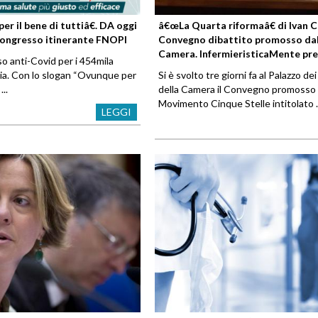
 il bene di tuttiâ€. DA oggi
â€œLa Quarta riformaâ€ di Ivan C
 Congresso itinerante FNOPI
Convegno dibattito promosso dal
Camera. InfermieristicaMente pre
o anti-Covid per i 454mila
alia. Con lo slogan “Ovunque per
Si è svolto tre giorni fa al Palazzo de
...
della Camera il Convegno promosso 
Movimento Cinque Stelle intitolato ..
LEGGI