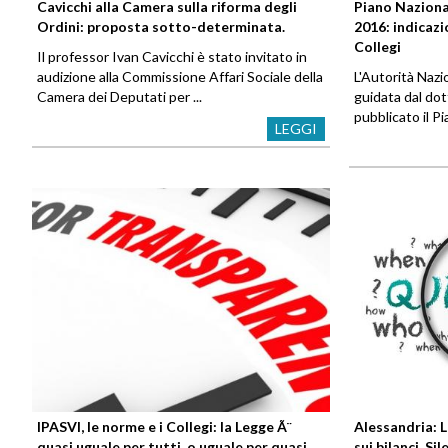
Cavicchi alla Camera sulla riforma degli
Piano Nazion
Ordini: proposta sotto-determinata.
2016: indicazi
Collegi
Il professor Ivan Cavicchi è stato invitato in
audizione alla Commissione Affari Sociale della
L'Autorità Naz
Camera dei Deputati per ...
guidata dal do
pubblicato il P
LEGGI
IPASVI, le norme e i Collegi: la Legge Ã¨
Alessandria: 
quasi uguale per tutti, o uguale per quasi
sui bilanci. Si