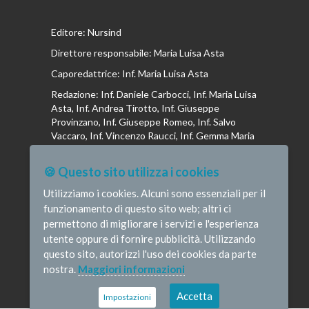
Editore: Nursind
Direttore responsabile: Maria Luisa Asta
Caporedattrice: Inf. Maria Luisa Asta
Redazione: Inf. Daniele Carbocci, Inf. Maria Luisa
Asta, Inf. Andrea Tirotto, Inf. Giuseppe
Provinzano, Inf. Giuseppe Romeo, Inf. Salvo
Vaccaro, Inf. Vincenzo Raucci, Inf. Gemma Maria
Riboldi, Inf. Isabella La Puma, Inf. Andrea
Bottega, Inf. Vincenzo Marrari, Inf. Gianluca
🍪 Questo sito utilizza i cookies
Altavilla, Inf. Stefano Barone , Inf. Donato Cosi,
Inf. Romina Iannuzzi, Inf. Fausta Pileri
Utilizziamo i cookies. Alcuni sono essenziali per il
funzionamento di questo sito web; altri ci
permettono di migliorare i servizi e l'esperienza
utente oppure di fornire pubblicità. Utilizzando
questo sito, autorizzi l'uso dei cookies da parte
© Infermieristicamente - e-mail:
nostra.
Maggiori informazioni
redazione@infermieristicamente.it
-
Informativa
privacy
-
Disclaimer
Credits
Accetta
Impostazioni