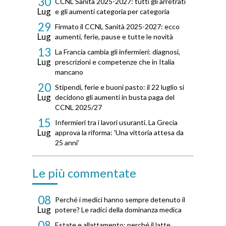
30
CCNL Sanità 2025-2027: tutti gli arretrati
Lug
e gli aumenti categoria per categoria
29
Firmato il CCNL Sanità 2025-2027: ecco
Lug
aumenti, ferie, pause e tutte le novità
13
La Francia cambia gli infermieri: diagnosi,
Lug
prescrizioni e competenze che in Italia
mancano
20
Stipendi, ferie e buoni pasto: il 22 luglio si
Lug
decidono gli aumenti in busta paga del
CCNL 2025/27
15
Infermieri tra i lavori usuranti. La Grecia
Lug
approva la riforma: 'Una vittoria attesa da
25 anni'
Le più commentate
08
Perché i medici hanno sempre detenuto il
Lug
potere? Le radici della dominanza medica
08
Estate e allattamento: perché il latte