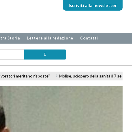
Iscriviti alla newsletter
tra Storia
Lettere alla redazione
Contatti
 sciopero della sanità il 7 settembre. NurSind, CISL FP e FIALS: ''Organici 