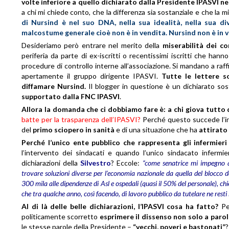
volte inferiore
a quello dichiarato dalla Presidente IPASVI nel
a chi mi chiede conto, che la differenza sia sostanziale e che la m
di Nursind è nel suo DNA, nella sua idealità, nella sua d
malcostume generale cioè non è in vendita. Nursind non è in
v
Desideriamo però entrare nel merito della
miserabilità dei c
periferia da parte di ex-iscritti o recentissimi iscritti che han
procedure di controllo interne all’associazione. Si mandano a raf
apertamente il gruppo dirigente IPASVI.
Tutte le lettere 
diffamare Nursind.
Il blogger in questione è un dichiarato so
supportato dalla FNC IPASVI
.
Allora la domanda che ci dobbiamo fare è: a chi giova tutto
batte per la trasparenza dell’IPASVI?
Perché questo succede l’i
del
primo sciopero in sanità
e di una situazione che ha
attirato
Perché l’unico ente pubblico che rappresenta gli infermie
l’intervento dei sindacati e quando l’unico sindacato infermie
dichiarazioni della
Silvestro
? Eccole:
“come senatrice mi impegno a 
trovare soluzioni diverse per l’economia nazionale da quella del blocco de
300 mila alle dipendenze di Asl e ospedali (quasi il 50% del personale), chie
che tra qualche anno, così facendo, di lavoro pubblico da tutelare ne resti
Al di là delle belle dichiarazioni, l’IPASVI cosa ha fatto?
Per
politicamente scorretto
esprimere il dissenso
non solo a parol
le stesse parole della Presidente –
“vecchi, poveri e bastonati”
?