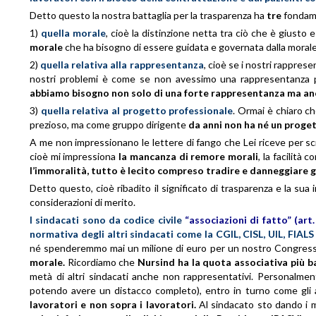
Detto questo la nostra battaglia per la trasparenza ha
tre
fondame
1)
quella morale
, cioè la distinzione netta tra ciò che è giusto 
morale
che ha bisogno di essere guidata e governata dalla morale
2)
quella relativa alla rappresentanza
, cioè se i nostri rappres
nostri problemi è come se non avessimo una rappresentanza p
abbiamo bisogno non solo di una forte rappresentanza ma anc
3)
quella relativa al progetto professionale
. Ormai è chiaro c
prezioso, ma come gruppo dirigente
da anni non ha né un proget
A me non impressionano le lettere di fango che Lei riceve per sc
cioè mi impressiona
la mancanza di remore morali
, la facilità 
l’immoralità, tutto è lecito compreso tradire e danneggiare gli
Detto questo, cioè ribadito il significato di trasparenza e la sua 
considerazioni di merito.
I sindacati sono da codice civile
“associazioni di fatto”
(art.
normativa degli altri sindacati come la CGIL, CISL, UIL, FIALS 
né spenderemmo mai un milione di euro per un nostro Congresso,
morale.
Ricordiamo che
Nursind ha la quota associativa più 
metà di altri sindacati anche non rappresentativi. Personalme
potendo avere un distacco completo), entro in turno come gli 
lavoratori e non sopra i lavoratori.
Al sindacato sto dando i mi