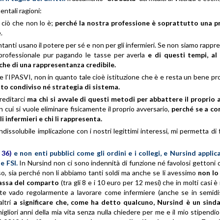
ntali ragioni:
e ciò che non lo è;
perché la nostra professione è soprattutto una p
.
entanti usano il potere per sé e non per gli infermieri. Se non siamo rappr
rofessionale pur pagando le tasse per averla
e di questi tempi, al
he di una rappresentanza credibile.
he l’IPASVI, non in quanto tale cioè istituzione che è e resta un bene pr
to condiviso né strategia di sistema.
reditarci
ma chi si avvale di questi metodi per abbattere il proprio 
con cui si vuole eliminare fisicamente il proprio avversario,
perché se a c
 infermieri e chi li rappresenta.
indissolubile implicazione con i nostri legittimi interessi, mi permetta di
 36)
e non enti pubblici come gli ordini e i collegi, e Nursind applic
e FSI.
In Nursind non ci sono indennità di funzione né favolosi gettoni 
 sia perché non li abbiamo tanti soldi ma anche se li avessimo
non lo
bassa del comparto
(tra gli 8 e i 10 euro
per 12 mesi) che in molti casi è
nte vado regolarmente a lavorare come infermiere (anche se in semid
altri
a significare che, come ha detto qualcuno, Nursind è un sinda
gliori anni della mia vita senza nulla chiedere per me e il mio stipend