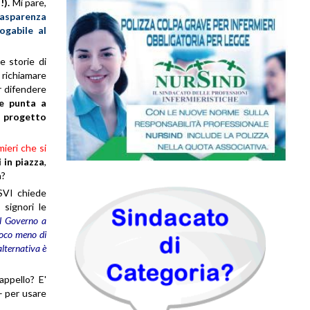
!).
Mi pare,
rasparenza
ogabile al
le storie di
 richiamare
r difendere
he punta a
n
progetto
mieri che si
i in piazza
,
a?
SVI chiede
 signori le
il Governo a
oco meno di
alternativa è
ppello? E'
 – per usare