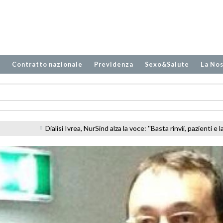
o
Contratto nazionale
Previdenza
Sexo&Salute
La Nos
 la voce: ''Basta rinvii, pazienti e lavoratori meritano risposte''
Molise,