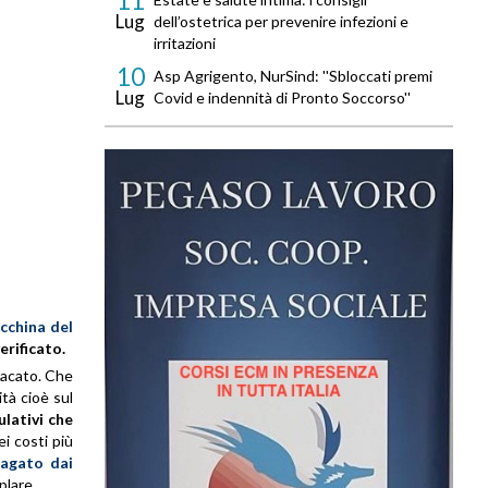
11
Lug
dell’ostetrica per prevenire infezioni e
irritazioni
10
Asp Agrigento, NurSind: ''Sbloccati premi
Lug
Covid e indennità di Pronto Soccorso''
cchina del
rificato.
ndacato. Che
ità cioè sul
ulativi che
i costi più
pagato dai
lare.