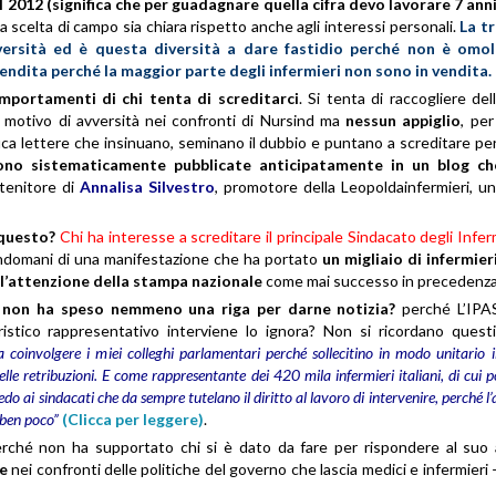
 2012 (significa che per guadagnare quella cifra devo lavorare 7 anni
ia scelta di campo sia chiara rispetto anche agli interessi personali.
La t
iversità ed è questa diversità a dare fastidio perché non è omol
endita perché la maggior parte degli infermieri non sono in vendita.
omportamenti di chi tenta di screditarci
. Si tenta di raccogliere del
no motivo di avversità nei confronti di Nursind ma
nessun appiglio
, per
fica lettere che insinuano, seminano il dubbio e puntano a screditare pe
sono sistematicamente pubblicate anticipatamente in un blog c
stenitore di
Annalisa Silvestro
, promotore della Leopoldainfermieri, u
 questo?
Chi ha interesse a screditare il principale Sindacato degli Infer
ndomani di una manifestazione che ha portato
un migliaio di infermier
 l’attenzione della stampa nazionale
come mai successo in precedenz
ri non ha speso nemmeno una riga per darne notizia?
perché L’IPA
ristico rappresentativo interviene lo ignora? Non si ricordano questi
coinvolgere i miei colleghi parlamentari perché sollecitino in modo unitario 
lle retribuzioni. E come rappresentante dei 420 mila infermieri italiani, di cui
p
do ai sindacati che da sempre tutelano il diritto al lavoro di intervenire, perché l’
 ben poco”
(Clicca per leggere)
.
ché non ha supportato chi si è dato da fare per rispondere al suo a
e
nei confronti delle politiche del governo che lascia medici e infermieri