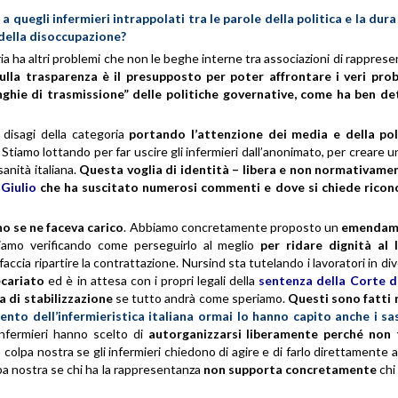
quegli infermieri intrappolati tra le parole della politica e la dura
 della disoccupazione?
ia ha altri problemi che non le beghe interne tra associazioni di rappres
sulla trasparenza è il presupposto per poter affrontare i veri prob
nghie di trasmissione” delle politiche governative, come ha ben de
 disagi della categoria
portando l’attenzione dei media e della poli
Stiamo lottando per far uscire gli infermieri dall’anonimato, per creare 
anità italiana.
Questa voglia di identità – libera e non normativamen
 Giulio
che ha suscitato numerosi commenti e dove si chiede rico
o se ne faceva carico
. Abbiamo concretamente proposto un
emendame
iamo verificando
come perseguirlo al meglio
per ridare dignità al 
faccia ripartire la contrattazione. Nursind sta tutelando i lavoratori in d
ecariato
ed è in attesa con i propri legali della
sentenza della Corte di
a di stabilizzazione
se tutto andrà come speriamo.
Questi sono fatti 
mento dell’infermieristica italiana ormai lo hanno capito anche i sa
nfermieri hanno scelto di
autorganizzarsi liberamente
perché non 
 colpa nostra se gli infermieri chiedono di agire e di farlo direttamente a
olpa nostra se chi ha la rappresentanza
non supporta concretamente
chi 