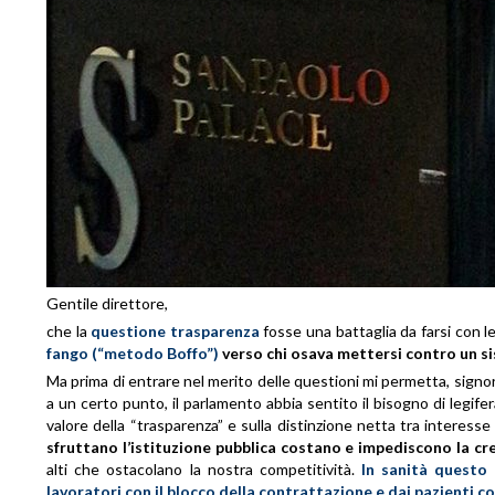
Gentile direttore,
che la
questione trasparenza
fosse una battaglia da farsi con 
fango (“metodo Boffo”)
verso chi osava mettersi contro un si
Ma prima di entrare nel merito delle questioni mi permetta, signor 
a un certo punto, il parlamento abbia sentito il bisogno di legifera
valore della “trasparenza” e sulla distinzione netta tra interess
sfruttano l’istituzione pubblica costano e impediscono la cre
alti che ostacolano la nostra competitività.
In sanità questo
lavoratori con il blocco della contrattazione e dai pazienti con 