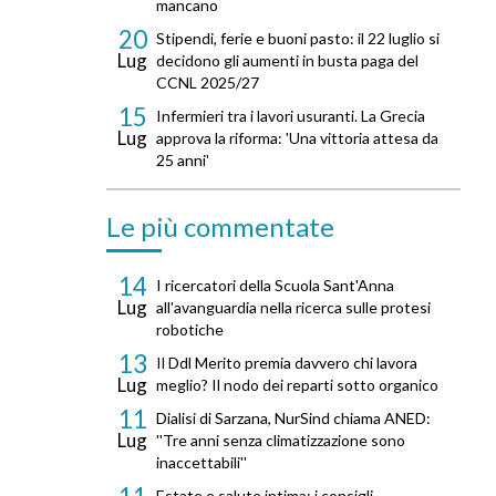
mancano
20
Stipendi, ferie e buoni pasto: il 22 luglio si
Lug
decidono gli aumenti in busta paga del
CCNL 2025/27
15
Infermieri tra i lavori usuranti. La Grecia
Lug
approva la riforma: 'Una vittoria attesa da
25 anni'
Le più commentate
14
I ricercatori della Scuola Sant'Anna
Lug
all'avanguardia nella ricerca sulle protesi
robotiche
13
Il Ddl Merito premia davvero chi lavora
Lug
meglio? Il nodo dei reparti sotto organico
11
Dialisi di Sarzana, NurSind chiama ANED:
Lug
''Tre anni senza climatizzazione sono
inaccettabili''
Estate e salute intima: i consigli