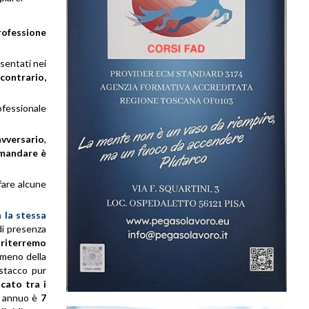
rofessione
esentati nei
 contrario,
ofessionale
avversario
,
omandare è
 fare alcune
a la stessa
di presenza
 riterremo
 meno della
istacco pur
cato tra i
io annuo è
7