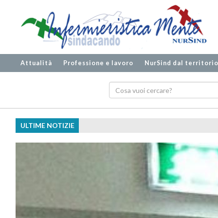
Attualità
Professione e lavoro
NurSind dal territori
ULTIME NOTIZIE
Dialisi Ivrea, NurSind alza