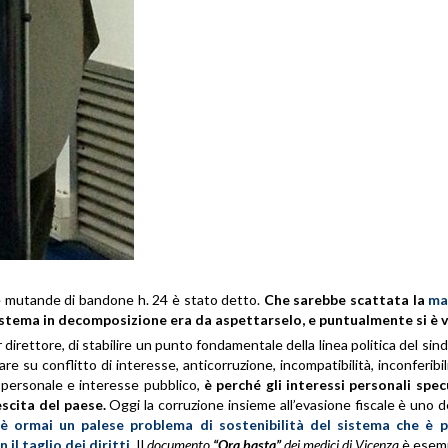
le mutande di bandone h. 24 è stato detto.
Che sarebbe scattata la
ma
stema in decomposizione era da aspettarselo, e puntualmente si è ve
direttore, di stabilire un punto fondamentale della linea politica del si
re su conflitto di interesse, anticorruzione, incompatibilità, inconferibil
e personale e interesse pubblico,
è perché gli interessi personali spec
scita del paese.
Oggi la corruzione insieme all’evasione fiscale è uno de
 è ormai un palese problema di sostenibilità del sistema che è 
il taglio dei diritti.
Il
documento
“Ora basta”
dei medici di Vicenza
è esemp