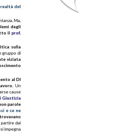
 realtà del
entanza. Ma,
lemi degli
tto il
prof.
tica sulla
un gruppo di
te viziata
noscimento
nto al Dl
lavoro
. Un
iverse cause
 Giustizia
non parole
ssi e ce ne
trovavano
 partire dai
si
impegna