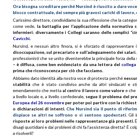
Ora bisogna screditare perché Nursind è riuscito a dare voce a 
blocco contrattuale, dei sempre più gravosi carichi di lavoro,
Carissimo direttore, condividiamo la sua riflessione che la categor
come vede,
la battaglia per l’applicazione della normativa 
infermieri
;
diversamente i Collegi saranno delle semplici “ci
Cavicchi
.
Nursind, e nessun altro finora, si è sforzato di rappresentare i
disoccupazione, sul precariato e sull’adeguamento dei salari.
professionisti che se unito diventerebbe la principale forza della s
– è diffusa, come ben evidenziato da una lettera del
collega
prima che riconoscenza per ciò che facciamo.
Abbiamo dato identità alla nostra voce di protesta perché
nessun
stabilità
che è stato condiviso anche da altri sindacati e st
emendamento che metta
al centro il lavoro come valore
e che 
a livello locale e, a livello confederale,
segue il problema del pr
Europea del 26 novembre
per poter poi partire con la richiest
o dichiarazioni di intenti.
Che Nursind sia il punto di riferi
dispiace se altri ne soffrono o si sentono spodestati.
Gli i
risposte ai loro problemi nelle rappresentanze già presenti.
È
disagi quotidiani e dai problemi di chi fa l’assistenza diretta? È c
a risolverli?