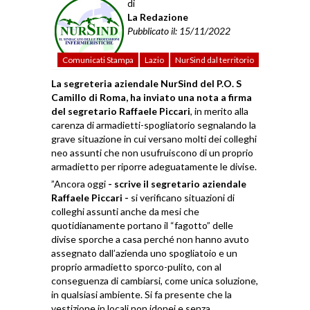
di
La Redazione
Pubblicato il: 15/11/2022
Comunicati Stampa
Lazio
NurSind dal territorio
La segreteria aziendale NurSind del P.O. S
Camillo di Roma, ha inviato una nota a firma
del segretario Raffaele Piccari
, in merito alla
carenza di armadietti-spogliatorio segnalando la
grave situazione in cui versano molti dei colleghi
neo assunti che non usufruiscono di un proprio
armadietto per riporre adeguatamente le divise.
”Ancora oggi
- scrive il segretario aziendale
Raffaele Piccari -
si verificano situazioni di
colleghi assunti anche da mesi che
quotidianamente portano il “fagotto” delle
divise sporche a casa perché non hanno avuto
assegnato dall’azienda uno spogliatoio e un
proprio armadietto sporco-pulito, con al
conseguenza di cambiarsi, come unica soluzione,
in qualsiasi ambiente. Si fa presente che la
vestizione in locali non idonei e senza