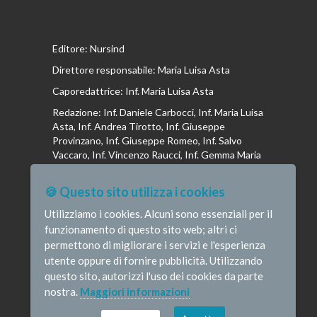
Editore: Nursind
Direttore responsabile: Maria Luisa Asta
Caporedattrice: Inf. Maria Luisa Asta
Redazione: Inf. Daniele Carbocci, Inf. Maria Luisa
Asta, Inf. Andrea Tirotto, Inf. Giuseppe
Provinzano, Inf. Giuseppe Romeo, Inf. Salvo
Vaccaro, Inf. Vincenzo Raucci, Inf. Gemma Maria
Riboldi, Inf. Isabella La Puma, Inf. Andrea
Bottega, Inf. Vincenzo Marrari, Inf. Gianluca
🍪 Questo sito utilizza i cookies
Altavilla, Inf. Stefano Barone , Inf. Donato Cosi,
Inf. Romina Iannuzzi, Inf. Fausta Pileri
Utilizziamo i cookies. Alcuni sono essenziali per il
funzionamento di questo sito web; altri ci
permettono di migliorare i servizi e l'esperienza
utente oppure di fornire pubblicità. Utilizzando
questo sito, autorizzi l'uso dei cookies da parte
© Infermieristicamente - e-mail:
nostra.
Maggiori informazioni
redazione@infermieristicamente.it
-
Informativa
privacy
-
Disclaimer
Credits