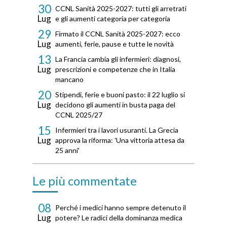
30
CCNL Sanità 2025-2027: tutti gli arretrati
Lug
e gli aumenti categoria per categoria
29
Firmato il CCNL Sanità 2025-2027: ecco
Lug
aumenti, ferie, pause e tutte le novità
13
La Francia cambia gli infermieri: diagnosi,
Lug
prescrizioni e competenze che in Italia
mancano
20
Stipendi, ferie e buoni pasto: il 22 luglio si
Lug
decidono gli aumenti in busta paga del
CCNL 2025/27
15
Infermieri tra i lavori usuranti. La Grecia
Lug
approva la riforma: 'Una vittoria attesa da
25 anni'
Le più commentate
08
Perché i medici hanno sempre detenuto il
Lug
potere? Le radici della dominanza medica