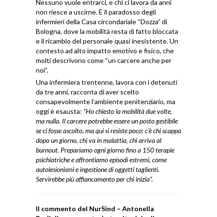
Nessuno vuole entrarci, e chi ci lavora da anni
non riesce a uscirne. È il paradosso degli
infermieri della Casa circondariale “Dozza” di
Bologna, dove la mobilità resta di fatto bloccata
e il ricambio del personale quasi inesistente. Un
contesto ad alto impatto emotivo e fisico, che
molti descrivono come “un carcere anche per
noi”.
Una infermiera trentenne, lavora con i detenuti
da tre anni, racconta di aver scelto
consapevolmente l’ambiente penitenziario, ma
oggi è esausta:
“Ho chiesto la mobilità due volte,
ma nulla. Il carcere potrebbe essere un posto gestibile
se ci fosse ascolto, ma qui si resiste poco: c’è chi scappa
dopo un giorno, chi va in malattia, chi arriva al
burnout. Prepariamo ogni giorno fino a 150 terapie
psichiatriche e affrontiamo episodi estremi, come
autolesionismi e ingestione di oggetti taglienti.
Servirebbe più affiancamento per chi inizia”.
Il commento del NurSind – Antonella