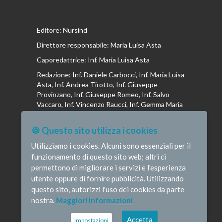
Editore: Nursind
Direttore responsabile: Maria Luisa Asta
Caporedattrice: Inf. Maria Luisa Asta
Redazione: Inf. Daniele Carbocci, Inf. Maria Luisa
Asta, Inf. Andrea Tirotto, Inf. Giuseppe
Provinzano, Inf. Giuseppe Romeo, Inf. Salvo
Vaccaro, Inf. Vincenzo Raucci, Inf. Gemma Maria
Riboldi, Inf. Isabella La Puma, Inf. Andrea
Bottega, Inf. Vincenzo Marrari, Inf. Gianluca
🍪 Questo sito utilizza i cookies
Altavilla, Inf. Stefano Barone , Inf. Donato Cosi,
Inf. Romina Iannuzzi, Inf. Fausta Pileri
Utilizziamo i cookies. Alcuni sono essenziali per il
funzionamento di questo sito web; altri ci
permettono di migliorare i servizi e l'esperienza
utente oppure di fornire pubblicità. Utilizzando
questo sito, autorizzi l'uso dei cookies da parte
© Infermieristicamente - e-mail:
nostra.
Maggiori informazioni
redazione@infermieristicamente.it
-
Informativa
privacy
-
Disclaimer
Credits
Accetta
Impostazioni