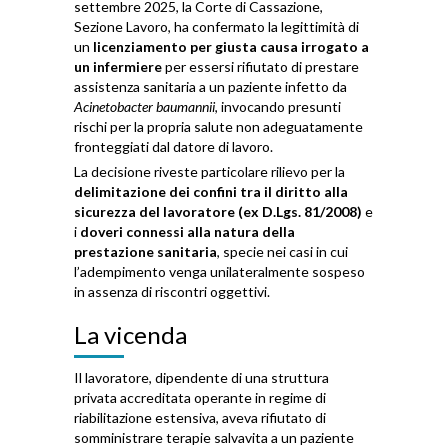
settembre 2025, la Corte di Cassazione,
Sezione Lavoro, ha confermato la legittimità di
un
licenziamento per giusta causa irrogato a
un infermiere
per essersi rifiutato di prestare
assistenza sanitaria a un paziente infetto da
Acinetobacter baumannii
, invocando presunti
rischi per la propria salute non adeguatamente
fronteggiati dal datore di lavoro.
La decisione riveste particolare rilievo per la
delimitazione dei confini tra il diritto alla
sicurezza del lavoratore (ex D.Lgs. 81/2008)
e
i
doveri connessi alla natura della
prestazione sanitaria
, specie nei casi in cui
l’adempimento venga unilateralmente sospeso
in assenza di riscontri oggettivi.
La vicenda
Il lavoratore, dipendente di una struttura
privata accreditata operante in regime di
riabilitazione estensiva, aveva rifiutato di
somministrare terapie salvavita a un paziente