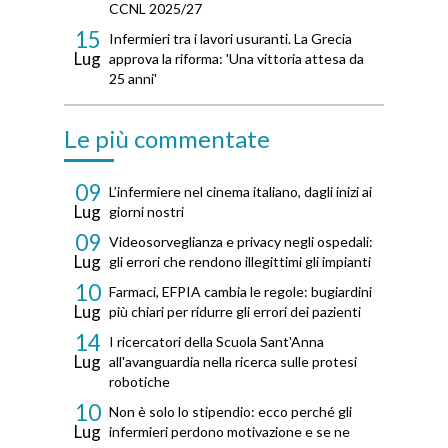
CCNL 2025/27
15
Infermieri tra i lavori usuranti. La Grecia
Lug
approva la riforma: 'Una vittoria attesa da
25 anni'
Le più commentate
09
L’infermiere nel cinema italiano, dagli inizi ai
Lug
giorni nostri
09
Videosorveglianza e privacy negli ospedali:
Lug
gli errori che rendono illegittimi gli impianti
10
Farmaci, EFPIA cambia le regole: bugiardini
Lug
più chiari per ridurre gli errori dei pazienti
14
I ricercatori della Scuola Sant'Anna
Lug
all'avanguardia nella ricerca sulle protesi
robotiche
10
Non è solo lo stipendio: ecco perché gli
Lug
infermieri perdono motivazione e se ne