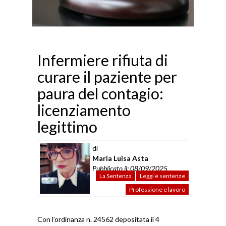
Infermiere rifiuta di
curare il paziente per
paura del contagio:
licenziamento
legittimo
di
Maria Luisa Asta
Pubblicato il: 08/09/2025
La Sentenza
Leggi e sentenze
Professione e lavoro
Con l’ordinanza n. 24562 depositata il 4