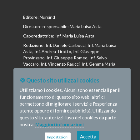
Editore: Nursind
Direttore responsabile: Maria Luisa Asta
Caporedattrice: Inf. Maria Luisa Asta
Redazione: Inf. Daniele Carbocci, Inf. Maria Luisa
Asta, Inf. Andrea Tirotto, Inf. Giuseppe
Provinzano, Inf. Giuseppe Romeo, Inf. Salvo
Vaccaro, Inf. Vincenzo Raucci, Inf. Gemma Maria
Riboldi, Inf. Isabella La Puma, Inf. Andrea
Bottega, Inf. Vincenzo Marrari, Inf. Gianluca
🍪 Questo sito utilizza i cookies
Altavilla, Inf. Stefano Barone , Inf. Donato Cosi,
Inf. Romina Iannuzzi, Inf. Fausta Pileri
Utilizziamo i cookies. Alcuni sono essenziali per il
funzionamento di questo sito web; altri ci
permettono di migliorare i servizi e l'esperienza
utente oppure di fornire pubblicità. Utilizzando
questo sito, autorizzi l'uso dei cookies da parte
© Infermieristicamente - e-mail:
nostra.
Maggiori informazioni
redazione@infermieristicamente.it
-
Informativa
privacy
-
Disclaimer
Credits
Accetta
Impostazioni