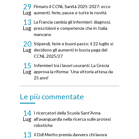
29
Firmato il CCNL Sanità 2025-2027: ecco
Lug
aumenti, ferie, pause e tutte le novità
13
La Francia cambia gli infermieri: diagnosi,
Lug
prescrizioni e competenze che in Italia
mancano
20
Stipendi, ferie e buoni pasto: il 22 luglio si
Lug
decidono gli aumenti in busta paga del
CCNL 2025/27
15
Infermieri tra i lavori usuranti. La Grecia
Lug
approva la riforma: 'Una vittoria attesa da
25 anni'
Le più commentate
14
I ricercatori della Scuola Sant'Anna
Lug
all'avanguardia nella ricerca sulle protesi
robotiche
13
Il Ddl Merito premia davvero chi lavora