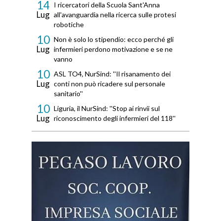
14
I ricercatori della Scuola Sant'Anna
Lug
all'avanguardia nella ricerca sulle protesi
robotiche
10
Non è solo lo stipendio: ecco perché gli
Lug
infermieri perdono motivazione e se ne
vanno
10
ASL TO4, NurSind: ''Il risanamento dei
Lug
conti non può ricadere sul personale
sanitario''
10
Liguria, il NurSind: ''Stop ai rinvii sul
Lug
riconoscimento degli infermieri del 118''