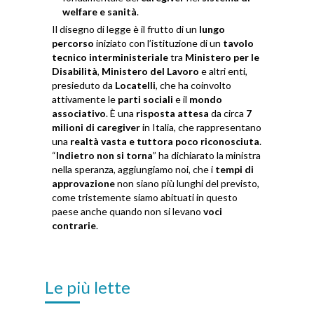
welfare e sanità
.
Il disegno di legge è il frutto di un
lungo
percorso
iniziato con l’istituzione di un
tavolo
tecnico interministeriale
tra
Ministero per le
Disabilità
,
Ministero del Lavoro
e altri enti,
presieduto da
Locatelli
, che ha coinvolto
attivamente le
parti sociali
e il
mondo
associativo
. È una
risposta attesa
da circa
7
milioni di caregiver
in Italia, che rappresentano
una
realtà vasta e tuttora poco riconosciuta
.
“
Indietro non si torna
” ha dichiarato la ministra
nella speranza, aggiungiamo noi, che i
tempi di
approvazione
non siano più lunghi del previsto,
come tristemente siamo abituati in questo
paese anche quando non si levano
voci
contrarie
.
Le più lette