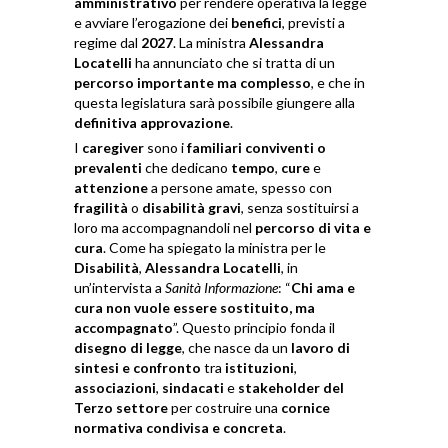
amministrativo
per rendere operativa la legge
e avviare l’erogazione dei
benefici
, previsti a
regime dal
2027
. La ministra
Alessandra
Locatelli
ha annunciato che si tratta di un
percorso importante ma complesso
, e che in
questa legislatura sarà possibile giungere alla
definitiva approvazione
.
I
caregiver
sono i
familiari conviventi o
prevalenti
che dedicano
tempo
,
cure
e
attenzione
a persone amate, spesso con
fragilità
o
disabilità gravi
, senza sostituirsi a
loro ma accompagnandoli nel
percorso di vita e
cura
. Come ha spiegato la ministra per le
Disabilità
,
Alessandra Locatelli
, in
un’intervista a
Sanità Informazione
: “
Chi ama e
cura non vuole essere sostituito, ma
accompagnato
”. Questo principio fonda il
disegno di legge
, che nasce da un
lavoro di
sintesi e confronto
tra
istituzioni
,
associazioni
,
sindacati
e
stakeholder del
Terzo settore
per costruire una
cornice
normativa condivisa e concreta
.