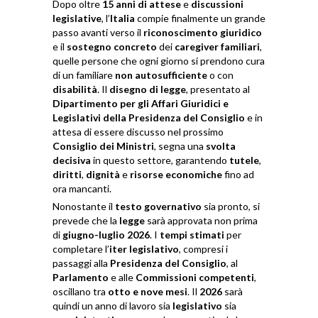
Dopo oltre
15 anni di attese
e
discussioni
legislative
, l’
Italia
compie finalmente un grande
passo avanti verso il
riconoscimento giuridico
e il
sostegno concreto
dei
caregiver familiari
,
quelle persone che ogni giorno si prendono cura
di un familiare
non autosufficiente
o con
disabilità
. Il
disegno di legge
, presentato al
Dipartimento per gli Affari Giuridici e
Legislativi della Presidenza del Consiglio
e in
attesa di essere discusso nel prossimo
Consiglio dei Ministri
, segna una
svolta
decisiva
in questo settore, garantendo
tutele
,
diritti
,
dignità
e
risorse economiche
fino ad
ora mancanti.
Nonostante il
testo governativo
sia pronto, si
prevede che la
legge
sarà approvata non prima
di
giugno-luglio 2026
. I
tempi stimati
per
completare l’
iter legislativo
, compresi i
passaggi alla
Presidenza del Consiglio
, al
Parlamento
e alle
Commissioni competenti
,
oscillano tra
otto e nove mesi
. Il
2026
sarà
quindi un anno di lavoro sia
legislativo
sia