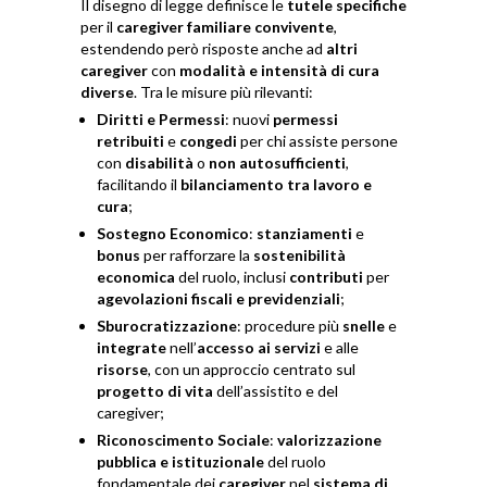
Il disegno di legge definisce le
tutele specifiche
per il
caregiver familiare convivente
,
estendendo però risposte anche ad
altri
caregiver
con
modalità e intensità di cura
diverse
. Tra le misure più rilevanti:
Diritti e Permessi
: nuovi
permessi
retribuiti
e
congedi
per chi assiste persone
con
disabilità
o
non autosufficienti
,
facilitando il
bilanciamento tra lavoro e
cura
;
Sostegno Economico
:
stanziamenti
e
bonus
per rafforzare la
sostenibilità
economica
del ruolo, inclusi
contributi
per
agevolazioni fiscali e previdenziali
;
Sburocratizzazione
: procedure più
snelle
e
integrate
nell’
accesso ai servizi
e alle
risorse
, con un approccio centrato sul
progetto di vita
dell’assistito e del
caregiver;
Riconoscimento Sociale
:
valorizzazione
pubblica e istituzionale
del ruolo
fondamentale dei
caregiver
nel
sistema di