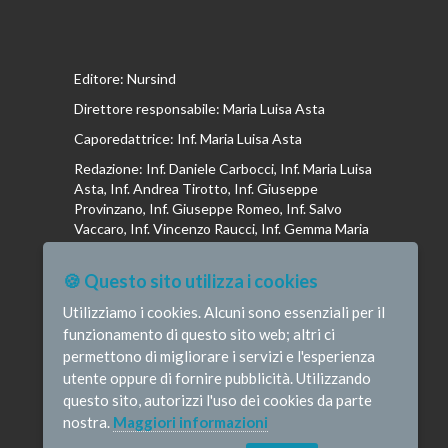
Editore: Nursind
Direttore responsabile: Maria Luisa Asta
Caporedattrice: Inf. Maria Luisa Asta
Redazione: Inf. Daniele Carbocci, Inf. Maria Luisa
Asta, Inf. Andrea Tirotto, Inf. Giuseppe
Provinzano, Inf. Giuseppe Romeo, Inf. Salvo
Vaccaro, Inf. Vincenzo Raucci, Inf. Gemma Maria
Riboldi, Inf. Isabella La Puma, Inf. Andrea
Bottega, Inf. Vincenzo Marrari, Inf. Gianluca
🍪 Questo sito utilizza i cookies
Altavilla, Inf. Stefano Barone , Inf. Donato Cosi,
Inf. Romina Iannuzzi, Inf. Fausta Pileri
Utilizziamo i cookies. Alcuni sono essenziali per il
funzionamento di questo sito web; altri ci
permettono di migliorare i servizi e l'esperienza
utente oppure di fornire pubblicità. Utilizzando
questo sito, autorizzi l'uso dei cookies da parte
© Infermieristicamente - e-mail:
nostra.
Maggiori informazioni
redazione@infermieristicamente.it
-
Informativa