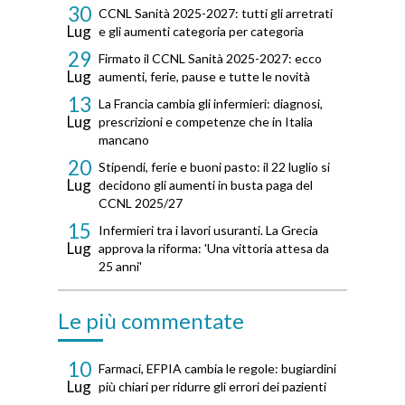
30
CCNL Sanità 2025-2027: tutti gli arretrati
Lug
e gli aumenti categoria per categoria
29
Firmato il CCNL Sanità 2025-2027: ecco
Lug
aumenti, ferie, pause e tutte le novità
13
La Francia cambia gli infermieri: diagnosi,
Lug
prescrizioni e competenze che in Italia
mancano
20
Stipendi, ferie e buoni pasto: il 22 luglio si
Lug
decidono gli aumenti in busta paga del
CCNL 2025/27
15
Infermieri tra i lavori usuranti. La Grecia
Lug
approva la riforma: 'Una vittoria attesa da
25 anni'
Le più commentate
10
Farmaci, EFPIA cambia le regole: bugiardini
Lug
più chiari per ridurre gli errori dei pazienti