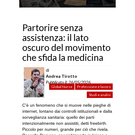
Partorire senza
assistenza: il lato
oscuro del movimento
che sfida la medicina
di
Andrea Tirotto
Pubblicato il: 26/05/2026
Global Nurse
Professione e lavoro
Studi e analisi
C'è un fenomeno che si muove nelle pieghe di
internet, lontano dai controlli istituzionali e dalla
sorveglianza sanitaria: quello dei parti
intenzionalmente non assistiti, detti freebirth.
Piccolo per numeri, grande per ciò che rivela.