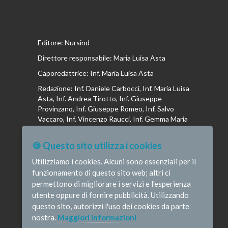
Editore: Nursind
Direttore responsabile: Maria Luisa Asta
Caporedattrice: Inf. Maria Luisa Asta
Redazione: Inf. Daniele Carbocci, Inf. Maria Luisa
Asta, Inf. Andrea Tirotto, Inf. Giuseppe
Provinzano, Inf. Giuseppe Romeo, Inf. Salvo
Vaccaro, Inf. Vincenzo Raucci, Inf. Gemma Maria
Riboldi, Inf. Isabella La Puma, Inf. Andrea
Bottega, Inf. Vincenzo Marrari, Inf. Gianluca
🍪 Questo sito utilizza i cookies
Altavilla, Inf. Stefano Barone , Inf. Donato Cosi,
Inf. Romina Iannuzzi, Inf. Fausta Pileri
Utilizziamo i cookies. Alcuni sono essenziali per il
funzionamento di questo sito web; altri ci
permettono di migliorare i servizi e l'esperienza
utente oppure di fornire pubblicità. Utilizzando
questo sito, autorizzi l'uso dei cookies da parte
© Infermieristicamente - e-mail:
nostra.
Maggiori informazioni
redazione@infermieristicamente.it
-
Informativa