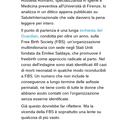
Rossella Romano, specializzanda in Igiene e
Medicina preventiva all'Università di Firenze, lo
analizza in un dittico appena pubblicato su
SaluteInternazionale che vale davvero la pena
leggere per intero.
Il punto di partenza è una lunga
inchiesta del
Guardian
, condotta per oltre un anno, sulla
Free Birth Society (FBS): un'organizzazione
multimilionaria con sede negli Stati Uniti
fondata da Emilee Saldaya, che promuove il
freebirth come approccio radicale al parto. Nel
corso dell'indagine sono stati identificati 48 casi
di morti neonatali in qualche modo riconducibili
a FBS. Un numero che non include le
conseguenze a lungo termine delle asfissie
perinatali, né tiene conto di tutte le donne che
abbiano avuto contatti con l'organizzazione
senza esserne identificate.
Già questo dovrebbe far riflettere. Ma la
vicenda della FBS è soprattutto una lente su
qualcosa di più vasto.