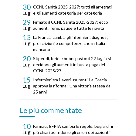
30
CCNL Sanità 2025-2027: tutti gli arretrati
Lug
e gli aumenti categoria per categoria
29
Firmato il CCNL Sanità 2025-2027: ecco
Lug
aumenti, ferie, pause e tutte le novità
13
La Francia cambia gli infermieri: diagnosi,
Lug
prescrizioni e competenze che in Italia
mancano
20
Stipendi, ferie e buoni pasto: il 22 luglio si
Lug
decidono gli aumenti in busta paga del
CCNL 2025/27
15
Infermieri tra i lavori usuranti. La Grecia
Lug
approva la riforma: 'Una vittoria attesa da
25 anni'
Le più commentate
10
Farmaci, EFPIA cambia le regole: bugiardini
Lug
più chiari per ridurre gli errori dei pazienti