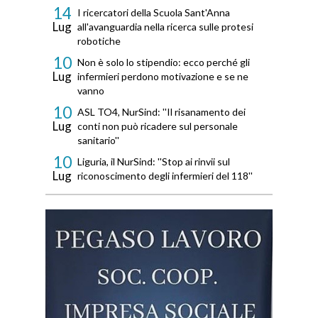
14
I ricercatori della Scuola Sant'Anna
Lug
all'avanguardia nella ricerca sulle protesi
robotiche
10
Non è solo lo stipendio: ecco perché gli
Lug
infermieri perdono motivazione e se ne
vanno
10
ASL TO4, NurSind: ''Il risanamento dei
Lug
conti non può ricadere sul personale
sanitario''
10
Liguria, il NurSind: ''Stop ai rinvii sul
Lug
riconoscimento degli infermieri del 118''