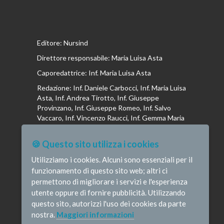
Editore: Nursind
Direttore responsabile: Maria Luisa Asta
Caporedattrice: Inf. Maria Luisa Asta
Redazione: Inf. Daniele Carbocci, Inf. Maria Luisa
Asta, Inf. Andrea Tirotto, Inf. Giuseppe
Provinzano, Inf. Giuseppe Romeo, Inf. Salvo
Vaccaro, Inf. Vincenzo Raucci, Inf. Gemma Maria
Riboldi, Inf. Isabella La Puma, Inf. Andrea
Bottega, Inf. Vincenzo Marrari, Inf. Gianluca
🍪 Questo sito utilizza i cookies
Altavilla, Inf. Stefano Barone , Inf. Donato Cosi,
Inf. Romina Iannuzzi, Inf. Fausta Pileri
Utilizziamo i cookies. Alcuni sono essenziali per il
funzionamento di questo sito web; altri ci
permettono di migliorare i servizi e l'esperienza
utente oppure di fornire pubblicità. Utilizzando
questo sito, autorizzi l'uso dei cookies da parte
© Infermieristicamente - e-mail:
nostra.
Maggiori informazioni
redazione@infermieristicamente.it
-
Informativa