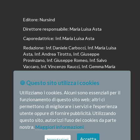
Editore: Nursind
Direttore responsabile: Maria Luisa Asta
Caporedattrice: Inf. Maria Luisa Asta
Redazione: Inf. Daniele Carbocci, Inf. Maria Luisa
Asta, Inf. Andrea Tirotto, Inf. Giuseppe
Provinzano, Inf. Giuseppe Romeo, Inf. Salvo
Vaccaro, Inf. Vincenzo Raucci, Inf. Gemma Maria
Riboldi, Inf. Isabella La Puma, Inf. Andrea
Bottega, Inf. Vincenzo Marrari, Inf. Gianluca
🍪 Questo sito utilizza i cookies
Altavilla, Inf. Stefano Barone , Inf. Donato Cosi,
Inf. Romina Iannuzzi, Inf. Fausta Pileri
Utilizziamo i cookies. Alcuni sono essenziali per il
funzionamento di questo sito web; altri ci
permettono di migliorare i servizi e l'esperienza
utente oppure di fornire pubblicità. Utilizzando
questo sito, autorizzi l'uso dei cookies da parte
© Infermieristicamente - e-mail:
nostra.
Maggiori informazioni
redazione@infermieristicamente.it
-
Informativa
privacy
-
Disclaimer
Credits
Accetta
Impostazioni