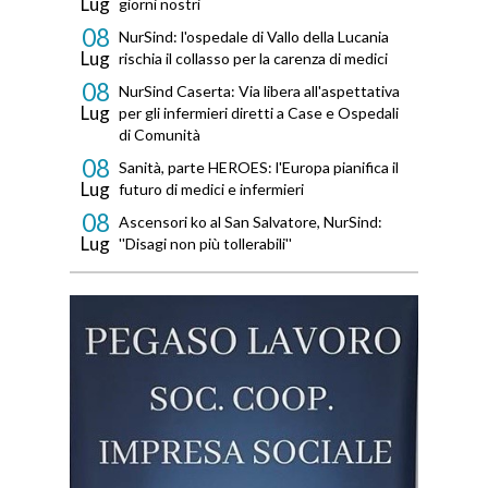
Lug
giorni nostri
08
NurSind: l'ospedale di Vallo della Lucania
Lug
rischia il collasso per la carenza di medici
08
NurSind Caserta: Via libera all'aspettativa
Lug
per gli infermieri diretti a Case e Ospedali
di Comunità
08
Sanità, parte HEROES: l'Europa pianifica il
Lug
futuro di medici e infermieri
08
Ascensori ko al San Salvatore, NurSind:
Lug
''Disagi non più tollerabili''