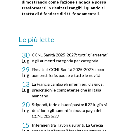
dimostrando come l’azione sindacale possa
trasformarsi in risultati tangibili quando si
tratta di difendere diritti fondamentali.
Le più lette
30
CCNL Sanità 2025-2027: tutti gli arretrati
Lug
e gli aumenti categoria per categoria
29
Firmato il CCNL Sanità 2025-2027: ecco
Lug
aumenti, ferie, pause e tutte le novità
13
La Francia cambia gli infermieri: diagnosi,
Lug
prescrizioni e competenze che in Italia
mancano
20
Stipendi, ferie e buoni pasto: il 22 luglio si
Lug
decidono gli aumenti in busta paga del
CCNL 2025/27
15
Infermieri tra i lavori usuranti. La Grecia
Lug
approva la riforma: 'Una vittoria attesa da