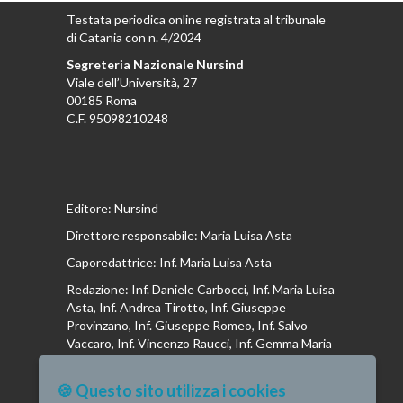
Testata periodica online registrata al tribunale
di Catania con n. 4/2024
Segreteria Nazionale Nursind
Viale dell’Università, 27
00185 Roma
C.F. 95098210248
Editore: Nursind
Direttore responsabile: Maria Luisa Asta
Caporedattrice: Inf. Maria Luisa Asta
Redazione: Inf. Daniele Carbocci, Inf. Maria Luisa
Asta, Inf. Andrea Tirotto, Inf. Giuseppe
Provinzano, Inf. Giuseppe Romeo, Inf. Salvo
Vaccaro, Inf. Vincenzo Raucci, Inf. Gemma Maria
Riboldi, Inf. Isabella La Puma, Inf. Andrea
Bottega, Inf. Vincenzo Marrari, Inf. Gianluca
🍪 Questo sito utilizza i cookies
Altavilla, Inf. Stefano Barone , Inf. Donato Cosi,