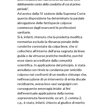
debitamente conto della condotta di cui al primo
periodo”
.
Ad avviso della IV sezione della Suprema Corte
questa disposizione ha determinato la parziale
abrogazione delle fattispecie colpose
commesse dagli esercenti le professioni
sanitarie.
Si è, infatti, ritenuto che la predetta modifica
normativa esclude la rilevanza penale delle
condotte connotate da colpa lieve, che si
collochino all’interno dell’area segnata da linee
guida o da virtuose pratiche mediche, purché
esse siano accreditate dalla comunità
scientifica. In applicazione del principio, è stata
annullata con rinvio la condanna per omicidio
colposo nei confronti di un medico chirurgo che,
nell’esecuzione di un intervento di ernia discale
recidivante, aveva leso vasi sanguigni con
conseguente emorragia letale: ai fini
dell’eventuale applicazione della norma
sopravvenuta favorevole, ex art. 2, comma 2,
c.p., è stato, infatti, chiesto al giudice di merito