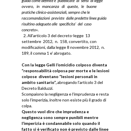
guida come definite e pubblicate ai sensi di legge
ovvero, in mancanza di queste, le buone
pratiche clinico-assistenziali, sempre che le
raccomandazioni previste dalle predette linee guida
risultino adeguate alle specificita' del caso
concreto»
.
2. All'articolo 3 del decreto-legge 13
settembre 2012, n. 158, convertito, con
modificazioni, dalla legge 8 novembre 2012, n.
189, il comma 1 e' abrogato.
Con la legge Gelli l’omicidio colposo diventa
“responsabilità colposa per morte e le lesioni
colpose diventano “lesioni personali in
ambito sanitario”,
abrogando l’articolo 3 del
Decreto Balduzzi.
Scompaiono la negligenza e l’imprudenza e resta
solo l’imperizia, inoltre non esiste più il grado di
colpa.
Questo vuol dire che imprudenza e
negligenza sono sempre punibili mentre
l’imperizia è condannabile solo quando il
fatto si è verificato non è previsto dalle linee