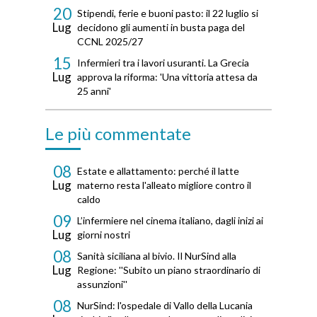
20
Stipendi, ferie e buoni pasto: il 22 luglio si
Lug
decidono gli aumenti in busta paga del
CCNL 2025/27
15
Infermieri tra i lavori usuranti. La Grecia
Lug
approva la riforma: 'Una vittoria attesa da
25 anni'
Le più commentate
08
Estate e allattamento: perché il latte
Lug
materno resta l'alleato migliore contro il
caldo
09
L’infermiere nel cinema italiano, dagli inizi ai
Lug
giorni nostri
08
Sanità siciliana al bivio. Il NurSind alla
Lug
Regione: ''Subito un piano straordinario di
assunzioni''
08
NurSind: l'ospedale di Vallo della Lucania