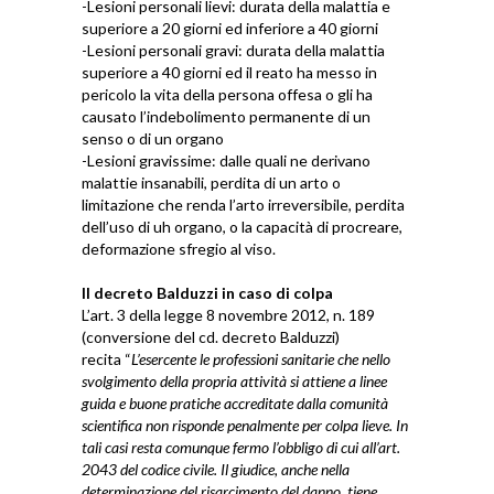
-Lesioni personali lievi: durata della malattia e
superiore a 20 giorni ed inferiore a 40 giorni
-Lesioni personali gravi: durata della malattia
superiore a 40 giorni ed il reato ha messo in
pericolo la vita della persona offesa o gli ha
causato l’indebolimento permanente di un
senso o di un organo
-Lesioni gravissime: dalle quali ne derivano
malattie insanabili, perdita di un arto o
limitazione che renda l’arto irreversibile, perdita
dell’uso di uh organo, o la capacità di procreare,
deformazione sfregio al viso.
Il decreto Balduzzi in caso di colpa
L’art. 3 della legge 8 novembre 2012, n. 189
(conversione del cd. decreto Balduzzi)
recita “
L’esercente le professioni sanitarie che nello
svolgimento della propria attività si attiene a linee
guida e buone pratiche accreditate dalla comunità
scientifica non risponde penalmente per colpa lieve. In
tali casi resta comunque fermo l’obbligo di cui all’art.
2043 del codice civile. Il giudice, anche nella
determinazione del risarcimento del danno, tiene