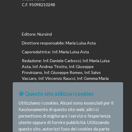
C.F. 95098210248
Editore: Nursind
Direttore responsabile: Maria Luisa Asta
Caporedattrice: Inf. Maria Luisa Asta
Redazione: Inf. Daniele Carbocci, Inf. Maria Luisa
Asta, Inf. Andrea Tirotto, Inf. Giuseppe
Provinzano, Inf. Giuseppe Romeo, Inf. Salvo
Vaccaro, Inf. Vincenzo Raucci, Inf. Gemma Maria
Riboldi, Inf. Isabella La Puma, Inf. Andrea
Bottega, Inf. Vincenzo Marrari, Inf. Gianluca
🍪 Questo sito utilizza i cookies
Altavilla, Inf. Stefano Barone , Inf. Donato Cosi,
Inf. Romina Iannuzzi, Inf. Fausta Pileri
Utilizziamo i cookies. Alcuni sono essenziali per il
funzionamento di questo sito web; altri ci
permettono di migliorare i servizi e l'esperienza
utente oppure di fornire pubblicità. Utilizzando
questo sito, autorizzi l'uso dei cookies da parte
© Infermieristicamente - e-mail: