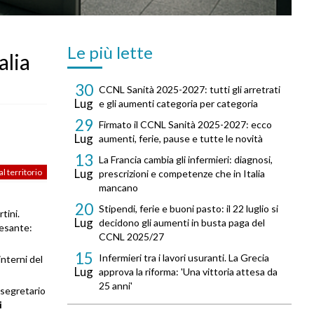
Le più lette
alia
30
CCNL Sanità 2025-2027: tutti gli arretrati
Lug
e gli aumenti categoria per categoria
29
Firmato il CCNL Sanità 2025-2027: ecco
Lug
aumenti, ferie, pause e tutte le novità
13
La Francia cambia gli infermieri: diagnosi,
Lug
l territorio
prescrizioni e competenze che in Italia
mancano
20
Stipendi, ferie e buoni pasto: il 22 luglio si
tini.
Lug
decidono gli aumenti in busta paga del
pesante:
CCNL 2025/27
15
Infermieri tra i lavori usuranti. La Grecia
interni del
Lug
approva la riforma: 'Una vittoria attesa da
25 anni'
 segretario
i