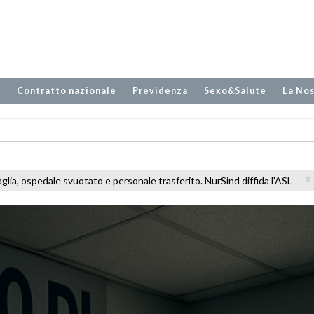
o
Contratto nazionale
Previdenza
Sexo&Salute
La Nos
rito. NurSind diffida l'ASL
Latina, SPDC senza climatizzazione. NurSind: