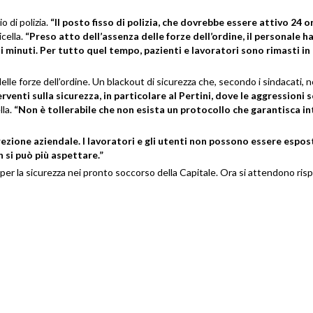
o di polizia.
“Il posto fisso di polizia, che dovrebbe essere attivo 24 or
cella.
“Preso atto dell’assenza delle forze dell’ordine, il personale h
i minuti. Per tutto quel tempo, pazienti e lavoratori sono rimasti in 
delle forze dell’ordine. Un blackout di sicurezza che, secondo i sindacati, 
enti sulla sicurezza, in particolare al Pertini, dove le aggressioni 
lla.
“Non è tollerabile che non esista un protocollo che garantisca in
zione aziendale. I lavoratori e gli utenti non possono essere espost
on si può più aspettare.”
er la sicurezza nei pronto soccorso della Capitale. Ora si attendono ris