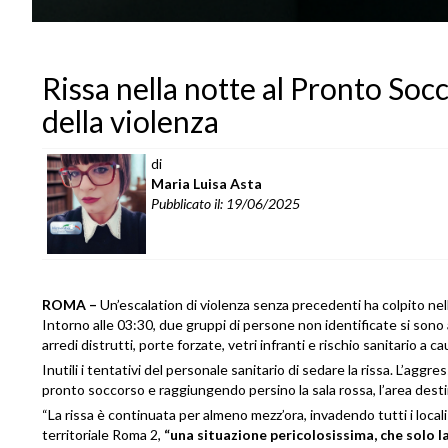
Rissa nella notte al Pronto Socco
della violenza
di
Maria Luisa Asta
Pubblicato il: 19/06/2025
ROMA –
Un’escalation di violenza senza precedenti ha colpito nell
Intorno alle 03:30, due gruppi di persone non identificate si sono af
arredi distrutti, porte forzate, vetri infranti e rischio sanitario a
Inutili i tentativi del personale sanitario di sedare la rissa. L’aggr
pronto soccorso e raggiungendo persino la sala rossa, l’area destina
“La rissa è continuata per almeno mezz’ora, invadendo tutti i local
territoriale Roma 2,
“una situazione pericolosissima, che solo la