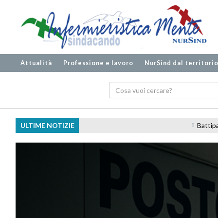
Attualità
Professione e lavoro
NurSind dal territori
ULTIME NOTIZIE
Battipaglia, ospedale svuotato e personale trasfe