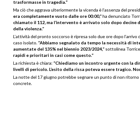
trasformasse in tragedia.”
Ma ciò che aggrava ulteriormente la vicenda è l’assenza del presidi
era completamente vuoto dalle ore 00:00,”
ha denunciato Torri
chiamato il 112, ma l’intervento è arrivato solo dopo decine d
della violenza.”
L’attività del pronto soccorso è ripresa solo due ore dopo l’arrivo 
caso isolato.
“Abbiamo segnalato da tempo la necessità di interv
aumentate del 135% nel biennio 2023/2024,”
sottolinea Torrice
rapidi e prioritari in casi come questo.”
La richiesta è chiara:
“Chiediamo un incontro urgente con la dire
livelli di pericolo. L’esito della rissa poteva essere tragico. N
La notte del 17 giugno potrebbe segnare un punto di non ritorno p
concrete.