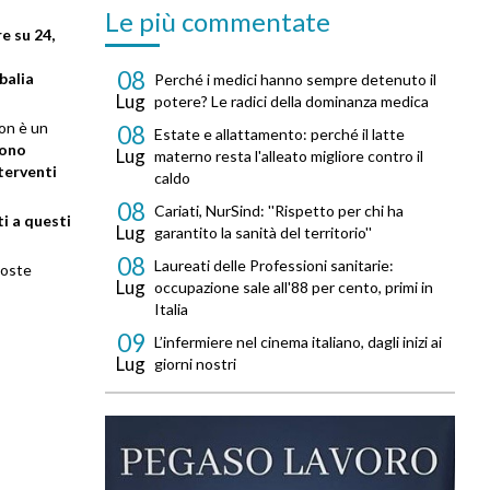
Le più commentate
e su 24,
a
08
balia
Perché i medici hanno sempre detenuto il
Lug
potere? Le radici della dominanza medica
non è un
08
Estate e allattamento: perché il latte
sono
Lug
materno resta l'alleato migliore contro il
terventi
caldo
08
Cariati, NurSind: ''Rispetto per chi ha
i a questi
Lug
garantito la sanità del territorio''
08
Laureati delle Professioni sanitarie:
poste
Lug
occupazione sale all'88 per cento, primi in
Italia
09
L’infermiere nel cinema italiano, dagli inizi ai
Lug
giorni nostri