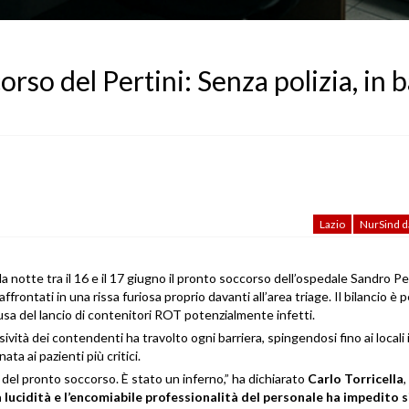
rso del Pertini: Senza polizia, in b
Lazio
NurSind da
a notte tra il 16 e il 17 giugno il pronto soccorso dell’ospedale Sandro Per
frontati in una rissa furiosa proprio davanti all’area triage. Il bilancio è 
 causa del lancio di contenitori ROT potenzialmente infetti.
essività dei contendenti ha travolto ogni barriera, spingendosi fino ai locali 
ta ai pazienti più critici.
i del pronto soccorso. È stato un inferno,” ha dichiarato
Carlo Torricella
,
 lucidità e l’encomiabile professionalità del personale ha impedito s