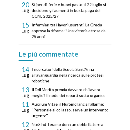
20
Stipendi, ferie e buoni pasto: il 22 luglio si
Lug
decidono gli aumenti in busta paga del
CCNL 2025/27
15
Infermieri tra i lavori usuranti. La Grecia
Lug
approva la riforma: 'Una vittoria attesa da
25 anni'
Le più commentate
14
I ricercatori della Scuola Sant'Anna
Lug
all'avanguardia nella ricerca sulle protesi
robotiche
13
Il Ddl Merito premia davvero chi lavora
Lug
meglio? Il nodo dei reparti sotto organico
11
Auxilium Vitae, il NurSind lancia l'allarme:
Lug
''Personale al collasso, serve un intervento
urgente''
12
NurSind Teramo dona un defibrillatore a