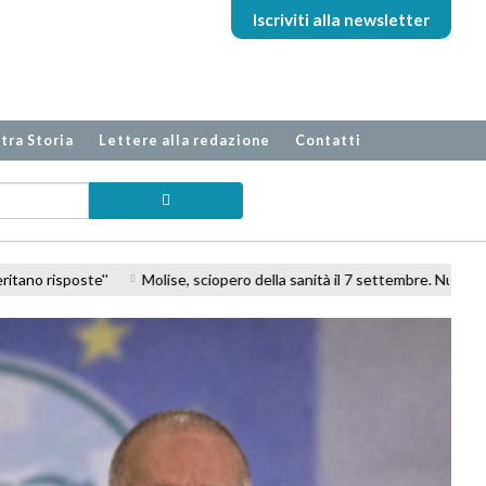
Iscriviti alla newsletter
tra Storia
Lettere alla redazione
Contatti
o della sanità il 7 settembre. NurSind, CISL FP e FIALS: ''Organici al colla