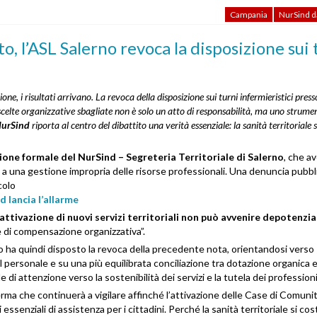
Campania
NurSind da
, l’ASL Salerno revoca la disposizione sui 
, i risultati arrivano. La revoca della disposizione sui turni infermieristici press
celte organizzative sbagliate non è solo un atto di responsabilità, ma uno strume
 NurSind
riporta al centro del dibattito una verità essenziale: la sanità territoriale s
ione formale del NurSind – Segreteria Territoriale di Salerno
, che a
ti a una gestione impropria delle risorse professionali. Una denuncia pubbl
colo
d lancia l’allarme
’attivazione di nuovi servizi territoriali non può avvenire depotenzi
le di compensazione organizzativa”.
no ha quindi disposto la revoca della precedente nota, orientandosi verso
del personale e su una più equilibrata conciliazione tra dotazione organica 
i attenzione verso la sostenibilità dei servizi e la tutela dei professioni
rma che continuerà a vigilare affinché l’attivazione delle Case di Comun
li essenziali di assistenza per i cittadini. Perché la sanità territoriale si co