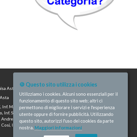
🍪 Questo sito utilizza i cookies
uisa Asta
Utilizziamo i cookies. Alcuni sono essenziali per il
 Asta
funzionamento di questo sito web; altri ci
 Inf. Maria Luisa Asta, Inf. Andrea Tirotto, Inf. Giuseppe
permettono di migliorare i servizi e l'esperienza
, Inf. Salvo Vaccaro, Inf. Vincenzo Raucci, Inf. Gemma Maria
utente oppure di fornire pubblicità. Utilizzando
f. Andrea Bottega, Inf. Vincenzo Marrari, Inf. Gianluca Altavilla,
questo sito, autorizzi l'uso dei cookies da parte
Cosi, Inf. Romina Iannuzzi, Inf. Fausta Pileri
nostra.
Maggiori informazioni