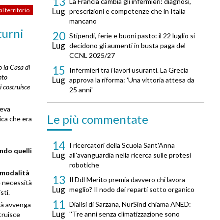
13
La Francia cambia gli infermieri: diagnosi,
Lug
l territorio
prescrizioni e competenze che in Italia
mancano
turni
20
Stipendi, ferie e buoni pasto: il 22 luglio si
Lug
decidono gli aumenti in busta paga del
CCNL 2025/27
o la Casa di
15
Infermieri tra i lavori usuranti. La Grecia
nto
Lug
approva la riforma: 'Una vittoria attesa da
i costruisce
25 anni'
veva
Le più commentate
ica che era
14
I ricercatori della Scuola Sant'Anna
ando quelli
Lug
all'avanguardia nella ricerca sulle protesi
robotiche
modalità
13
Il Ddl Merito premia davvero chi lavora
e necessità
Lug
meglio? Il nodo dei reparti sotto organico
sti.
11
Dialisi di Sarzana, NurSind chiama ANED:
ità avvenga
Lug
''Tre anni senza climatizzazione sono
struisce