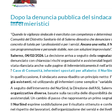
Dopo la denuncia pubblica del sindacato
infermieristici
"Quando la vigilanza sindacale è esercitata con competenza e determinazione
Comunità del Distretto Sanitario 66 di Salerno dimostra che denunciare s
concreto di tutela per i professionisti e per i servizi.
Ancora una volta, il
con programmazione e personale stabile, non con soluzioni improvvisate".
Salerno, 04/02/2026.
La decisione arriva a seguito della
segnalaz
denunciato con chiarezza i rischi organizzativi e assistenziali lega
stata rilanciata anche sulle pagine di
Infermieristicamente.it
nell’arti
?
Case di Comunità, infermieri spostati per alfabeto: il NurSin
In quell’occasione, il sindacato aveva ribadito un principio netto:
l
già esistenti
, né utilizzando gli infermieri come semplice “variabi
A seguito dell’intervento del NurSind, la Direzione dell’ASL Saler
organizzative diverse
, basate sulla raccolta delle disponibilità 
assistenziali. Un cambio di passo che rappresenta un primo segnale d
Il
NurSind
esprime soddisfazione per il risultato ottenuto e confe
nel rispetto dei lavoratori, dell’organizzazione dei servizi e dei livel