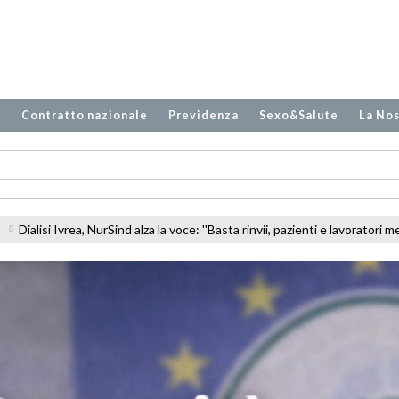
o
Contratto nazionale
Previdenza
Sexo&Salute
La Nos
: ''Basta rinvii, pazienti e lavoratori meritano risposte''
Molise, scioper