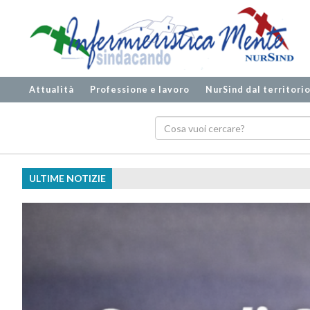
Attualità
Professione e lavoro
NurSind dal territori
ULTIME NOTIZIE
Dialisi Ivrea, NurSind alza la voce