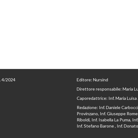
n. 4/2024
Editore: Nursind
Direttore responsabile: Maria L
Caporedattrice: Inf. Maria Luisa
Redazione: Inf. Daniele Carbocci,
Provinzano, Inf. Giuseppe Romeo
Riboldi, Inf. Isabella La Puma, In
Inf. Stefano Barone , Inf. Donato 