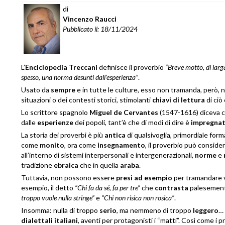
di
Vincenzo Raucci
Pubblicato il: 18/11/2024
L’
Enciclopedia Treccani
definisce il proverbio
“Breve motto, di larga
spesso, una norma desunti dall’esperienza”
.
Usato da
sempre
e in tutte le culture, esso non tramanda, però,
situazioni o dei contesti storici, stimolanti
chiavi di lettura
di ciò
Lo scrittore spagnolo
Miguel de Cervantes
(1547-1616) diceva c
dalle
esperienze
dei popoli, tant’è che di modi di dire è
impregna
La storia dei proverbi è più
antica
di qualsivoglia, primordiale forma
come
monito
, ora come
insegnamento
, il proverbio può considera
all’interno di sistemi interpersonali e intergenerazionali,
norme
e
tradizione
ebraica
che in quella
araba
.
Tuttavia, non possono essere
presi ad esempio
per tramandare ve
esempio, il detto
“Chi fa da sé, fa per tre”
che
contrasta
palesement
troppo vuole nulla stringe”
e
“Chi non
risica non rosica”
.
Insomma: nulla di troppo
serio
, ma nemmeno di troppo
leggero
… 
dialettali italiani
, aventi per protagonisti i “matti”. Così come i 