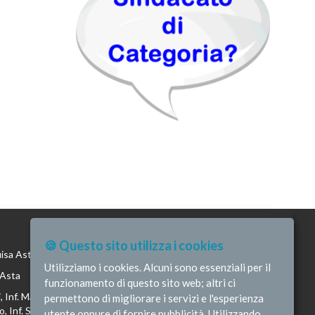
🍪 Questo sito utilizza i cookies
uisa Asta
Utilizziamo i cookies. Alcuni sono essenziali per il
 Asta
funzionamento di questo sito web; altri ci
 Inf. Maria Luisa Asta, Inf. Andrea Tirotto, Inf. Giuseppe
permettono di migliorare i servizi e l'esperienza
, Inf. Salvo Vaccaro, Inf. Vincenzo Raucci, Inf. Gemma Maria
utente oppure di fornire pubblicità. Utilizzando