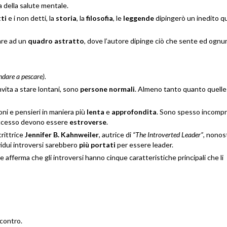
a della salute mentale.
ti
e i non detti, la
storia
, la
filosofia
, le
leggende
dipingerò un inedito q
nare ad un
quadro astratto
, dove l’autore dipinge ciò che sente ed ognu
ndare a pescare).
nvita a stare lontani, sono
persone normali
. Almeno tanto quanto quelle
ni e pensieri in maniera più
lenta
e
approfondita
. Sono spesso incomp
successo devono essere
estroverse
.
crittrice
Jennifer B. Kahnweiler
, autrice di
“The Introverted Leader”
, nonos
vidui introversi sarebbero
più portati
per essere leader.
rice afferma che gli introversi hanno cinque caratteristiche principali che li
 contro.