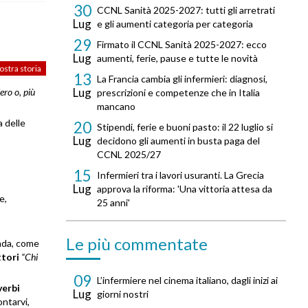
30
CCNL Sanità 2025-2027: tutti gli arretrati
Lug
e gli aumenti categoria per categoria
29
Firmato il CCNL Sanità 2025-2027: ecco
Lug
aumenti, ferie, pause e tutte le novità
ostra storia
13
La Francia cambia gli infermieri: diagnosi,
Lug
ero o, più
prescrizioni e competenze che in Italia
mancano
a delle
20
Stipendi, ferie e buoni pasto: il 22 luglio si
Lug
decidono gli aumenti in busta paga del
CCNL 2025/27
15
Infermieri tra i lavori usuranti. La Grecia
Lug
approva la riforma: 'Una vittoria attesa da
e,
25 anni'
Le più commentate
enda, come
tori
“Chi
09
L’infermiere nel cinema italiano, dagli inizi ai
verbi
Lug
giorni nostri
ontarvi,