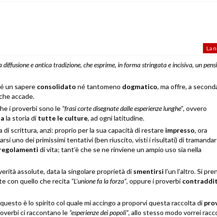
La n
 diffusione e antica tradizione, che esprime, in forma stringata e incisiva, un pensi
 né un sapere
consolidato
né tantomeno
dogmatico
, ma offre, a second
 che accade.
he i proverbi sono le
“frasi corte disegnate dalle
esperienze lunghe”
, ovvero
ta
la storia di
tutte le culture
, ad ogni latitudine.
 di scrittura, anzi: proprio per la sua capacità di restare
impresso
, ora
rsi uno dei primissimi tentativi (ben riuscito, visti i risultati) di tramandar
regolamenti
di vita; tant’è che se ne rinviene un ampio uso sia nella
rità assolute, data la singolare proprietà di
smentirsi
l’un l’altro. Si pr
e con quello che recita
“L’unione fa la forza”
, oppure i proverbi
contraddit
questo è lo spirito col quale mi accingo a proporvi questa raccolta di
pro
proverbi ci raccontano le
“esperienze dei popoli”
, allo stesso modo vorrei racc