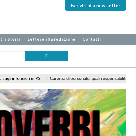
Iscriviti alla newsletter
tra Storia
Lettere alla redazione
Contatti
sonale: quali responsabilità professionali per l'infermiere?
Decreto P