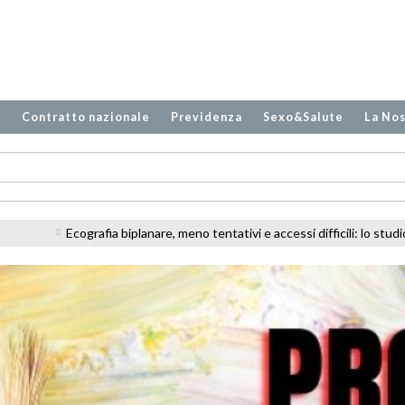
o
Contratto nazionale
Previdenza
Sexo&Salute
La Nos
ativi e accessi difficili: lo studio sugli infermieri in PS
Carenza di per