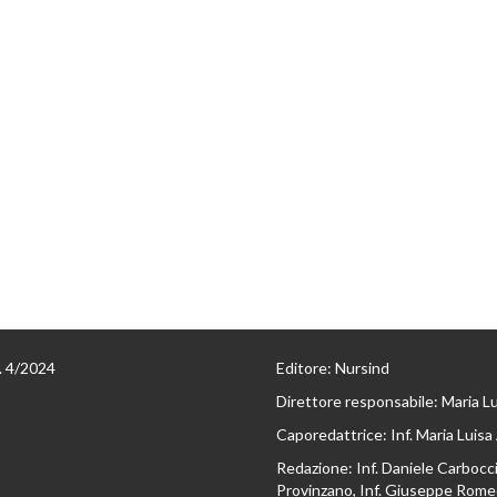
n. 4/2024
Editore: Nursind
Direttore responsabile: Maria L
Caporedattrice: Inf. Maria Luisa
Redazione: Inf. Daniele Carbocci,
Provinzano, Inf. Giuseppe Romeo