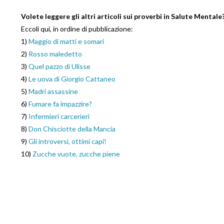
Volete leggere gli altri articoli sui proverbi in Salute Mentale
Eccoli qui, in ordine di pubblicazione:
1)
Maggio di matti e somari
2)
Rosso maledetto
3)
Quel pazzo di Ulisse
4)
Le uova di Giorgio Cattaneo
5)
Madri assassine
6)
Fumare fa impazzire?
7)
Infermieri carcerieri
8)
Don Chisciotte della Mancia
9)
Gli introversi, ottimi capi!
10)
Zucche vuote, zucche piene