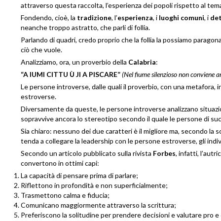
attraverso questa raccolta, l’esperienza dei popoli rispetto al tem
Fondendo, cioè, la
tradizione
, l’
esperienza
, i
luoghi comuni
, i
det
neanche troppo astratto, che parli di follia.
Parlando di quadri, credo proprio che la follia la possiamo parago
ciò che vuole.
Analizziamo, ora, un proverbio della
Calabria
:
“A IUMI CITTU Ù JI A PISCARE”
(Nel fiume silenzioso non conviene a
Le persone introverse, dalle quali il proverbio, con una metafora, i
estroverse.
Diversamente da queste, le persone introverse analizzano situazio
sopravvive ancora lo stereotipo secondo il quale le persone di 
Sia chiaro: nessuno dei due caratteri è il migliore ma, secondo la s
tenda a collegare la
leadership con le persone estroverse, gli indi
Secondo un articolo pubblicato sulla rivista
Forbes
, infatti, l’aut
convertono in ottimi capi:
La capacità di pensare prima di parlare;
Riflettono in profondità e non superficialmente;
Trasmettono calma e fiducia;
Comunicano maggiormente attraverso la scrittura;
Preferiscono la solitudine per prendere decisioni e valutare pro e