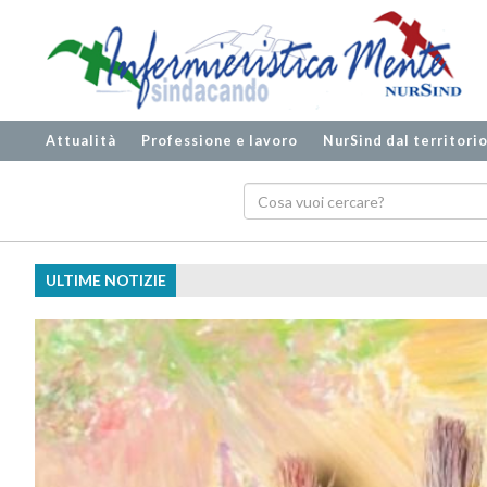
Attualità
Professione e lavoro
NurSind dal territori
ULTIME NOTIZIE
Ecografia biplanare, meno tent