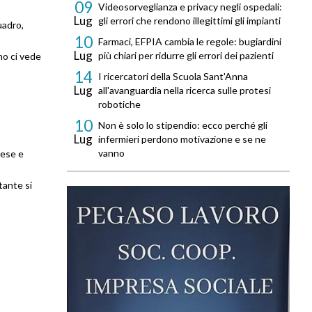
09
Videosorveglianza e privacy negli ospedali:
Lug
gli errori che rendono illegittimi gli impianti
uadro,
10
Farmaci, EFPIA cambia le regole: bugiardini
Lug
più chiari per ridurre gli errori dei pazienti
no ci vede
14
I ricercatori della Scuola Sant'Anna
Lug
all'avanguardia nella ricerca sulle protesi
robotiche
10
Non è solo lo stipendio: ecco perché gli
Lug
infermieri perdono motivazione e se ne
vanno
rese e
tante si