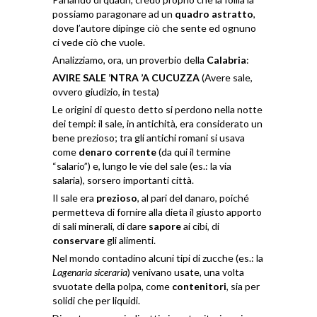
possiamo paragonare ad un
quadro astratto
,
dove l’autore dipinge ciò che sente ed ognuno
ci vede ciò che vuole.
Analizziamo, ora, un proverbio della
Calabria
:
AVIRE SALE
’
NTRA
’
A CUCUZZA
(Avere sale,
ovvero giudizio, in testa)
Le origini di questo detto si perdono nella notte
dei tempi: il sale, in antichità, era considerato un
bene prezioso; tra gli antichi romani si usava
come
denaro corrente
(da qui il termine
“salario”) e, lungo le vie del sale (es.: la via
salaria), sorsero importanti città.
Il sale era
prezioso
, al pari del danaro, poiché
permetteva di fornire alla dieta il giusto apporto
di sali minerali, di dare
sapore
ai cibi, di
conservare
gli alimenti.
Nel mondo contadino alcuni tipi di zucche (es.: la
Lagenaria siceraria
) venivano usate, una volta
svuotate della polpa, come
contenitori
, sia per
solidi che per liquidi.