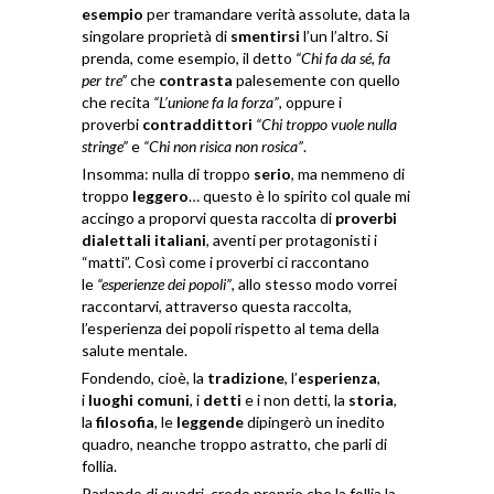
esempio
per tramandare verità assolute, data la
singolare proprietà di
smentirsi
l’un l’altro. Si
prenda, come esempio, il detto
“Chi fa da sé, fa
per tre”
che
contrasta
palesemente con quello
che recita
“L’unione fa la forza”
, oppure i
proverbi
contraddittori
“Chi troppo vuole nulla
stringe”
e
“Chi non
risica non rosica”
.
Insomma: nulla di troppo
serio
, ma nemmeno di
troppo
leggero
… questo è lo spirito col quale mi
accingo a proporvi questa raccolta di
proverbi
dialettali italiani
, aventi per protagonisti i
“matti”. Così come i proverbi ci raccontano
le
“esperienze dei popoli”
, allo stesso modo vorrei
raccontarvi, attraverso questa raccolta,
l’esperienza dei popoli rispetto al tema della
salute mentale.
Fondendo, cioè, la
tradizione
, l’
esperienza
,
i
luoghi comuni
, i
detti
e i non detti, la
storia
,
la
filosofia
, le
leggende
dipingerò un inedito
quadro, neanche troppo astratto, che parli di
follia.
Parlando di quadri, credo proprio che la follia la