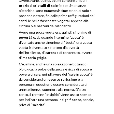
Diventavano, quindi, ottimi contenitori per i
preziosi cristalli di sale
(le testimonianze
pittoriche sono numerosissime e non di rado si
possono notare, fin dalle prime raffigurazioni dei
santi, le belle fiaschette vegetali appese alla
cintura o ai bastoni dei viandanti).
Avere una zucca vuota era, quindi, sinonimo di
povertà
e, da quando il termine “zucca” è
diventato anche sinonimo di “testa”, una zucca
vuota è diventato sinonimo di povertà
dell’intelletto, di
carenza
di contenuto, ovvero
di
materia grigia
.
C’è, infine, anche una spiegazione botanico-
biologica: la polpa della zucca è ricca di acqua e
povera di sale, quindi avere del “sale in zucca” è
da considerarsi un
evento rarissimo
e la
persona in questione essere considerata di
un’intelligenza superiore alla norma. D’altro
canto, il termine “insipido” viene usato spesso
per indicare una persona
insignificante
, banale,
priva di “salacità”.