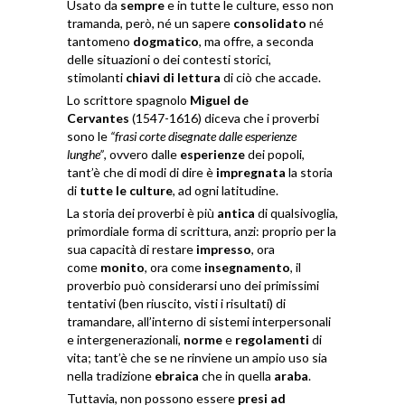
Usato da
sempre
e in tutte le culture, esso non
tramanda, però, né un sapere
consolidato
né
tantomeno
dogmatico
, ma offre, a seconda
delle situazioni o dei contesti storici,
stimolanti
chiavi di lettura
di ciò che accade.
Lo scrittore spagnolo
Miguel de
Cervantes
(1547-1616) diceva che i proverbi
sono le
“frasi corte disegnate dalle
esperienze
lunghe”
, ovvero dalle
esperienze
dei popoli,
tant’è che di modi di dire è
impregnata
la storia
di
tutte le culture
, ad ogni latitudine.
La storia dei proverbi è più
antica
di qualsivoglia,
primordiale forma di scrittura, anzi: proprio per la
sua capacità di restare
impresso
, ora
come
monito
, ora come
insegnamento
, il
proverbio può considerarsi uno dei primissimi
tentativi (ben riuscito, visti i risultati) di
tramandare, all’interno di sistemi interpersonali
e intergenerazionali,
norme
e
regolamenti
di
vita; tant’è che se ne rinviene un ampio uso sia
nella tradizione
ebraica
che in quella
araba
.
Tuttavia, non possono essere
presi ad