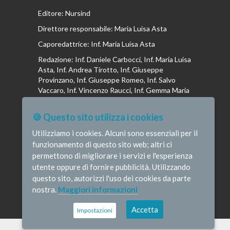
Editore: Nursind
Direttore responsabile: Maria Luisa Asta
Caporedattrice: Inf. Maria Luisa Asta
Redazione: Inf. Daniele Carbocci, Inf. Maria Luisa
Asta, Inf. Andrea Tirotto, Inf. Giuseppe
Provinzano, Inf. Giuseppe Romeo, Inf. Salvo
Vaccaro, Inf. Vincenzo Raucci, Inf. Gemma Maria
Riboldi, Inf. Isabella La Puma, Inf. Andrea
Bottega, Inf. Vincenzo Marrari, Inf. Gianluca
🍪 Questo sito utilizza i cookies
Altavilla, Inf. Stefano Barone , Inf. Donato Cosi,
Inf. Romina Iannuzzi, Inf. Fausta Pileri
Utilizziamo i cookies. Alcuni sono essenziali per il
funzionamento di questo sito web; altri ci
permettono di migliorare i servizi e l'esperienza
utente oppure di fornire pubblicità. Utilizzando
questo sito, autorizzi l'uso dei cookies da parte
© Infermieristicamente - e-mail:
nostra.
Maggiori informazioni
redazione@infermieristicamente.it
-
Informativa
privacy
-
Disclaimer
Credits
Accetta
Impostazioni