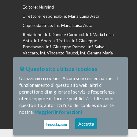
Editore: Nursind
Direttore responsabile: Maria Luisa Asta
Caporedattrice: Inf. Maria Luisa Asta
Redazione: Inf. Daniele Carbocci, Inf. Maria Luisa
Asta, Inf. Andrea Tirotto, Inf. Giuseppe
Provinzano, Inf. Giuseppe Romeo, Inf. Salvo
Vaccaro, Inf. Vincenzo Raucci, Inf. Gemma Maria
Riboldi, Inf. Isabella La Puma, Inf. Andrea
Bottega, Inf. Vincenzo Marrari, Inf. Gianluca
🍪 Questo sito utilizza i cookies
Altavilla, Inf. Stefano Barone , Inf. Donato Cosi,
Inf. Romina Iannuzzi, Inf. Fausta Pileri
Utilizziamo i cookies. Alcuni sono essenziali per il
funzionamento di questo sito web; altri ci
permettono di migliorare i servizi e l'esperienza
utente oppure di fornire pubblicità. Utilizzando
questo sito, autorizzi l'uso dei cookies da parte
© Infermieristicamente - e-mail:
nostra.
Maggiori informazioni
redazione@infermieristicamente.it
-
Informativa
privacy
-
Disclaimer
Credits
Accetta
Impostazioni