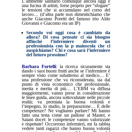
L’ambiente sanitario comunque ancora oggi è
una fucina di artisti, forse proprio per “sfogare”
le tensioni che si accumulano nel corso del
lavoro… (d’altra parte non dimentichiamo che
anche Giacomo Poretti del famoso trio Aldo
Giovanni e Giacomo era un IP)
Secondo voi oggi cosa è cambiato da
allora? Di cosa pensate ci sia bisogno
affinchè l’infermiere diventi un
professionista con la p maiuscola che ci
auspichiamo? Chi e cosa sarà l’infermiere
del futuro prossimo?
Barbara Fortelli
:
la ricerca sicuramente sta
dando i suoi buoni frutti anche se l’infermiere è
sempre visto come subalterno al medico… E’
una professione che va riconsiderata, sia dal
punto di vista economico che professionale,
merita e merita di più… L’EBM va diffusa
maggiormente, vanno prese in considerazione
le linee guida, ancora sottovalutate nelle piccole
realtà; va premiata la buona volontà e
l’impegno, lo studio, la preparazione… E delle
competenze? Ne vogliamo parlare? Mi hanno
fatto una testa come un pallone al Master, e
Saiani docet: le competenze vanno valorizzate
e rispettate! Occorrono infermieri, mi fa rabbia
vedere tanti ragazzi che hanno buona volontà