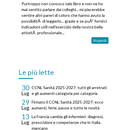
Purtroppo non conosco tale libro e non ne ho
mai sentito parlare dai colleghi... mi piacerebbe
sentire altri pareri di coloro che hanno avuto la
possibilitÃ di leggerlo... grazie e se puÃ² fornirci
indicazioni utili nell'esercizio della nostra bella
attivitÃ professionale...
Rispondi
Le più lette
30
CCNL Sanità 2025-2027: tutti gli arretrati
Lug
e gli aumenti categoria per categoria
29
Firmato il CCNL Sanità 2025-2027: ecco
Lug
aumenti, ferie, pause e tutte le novità
13
La Francia cambia gli infermieri: diagnosi,
Lug
prescrizioni e competenze che in Italia
mancano