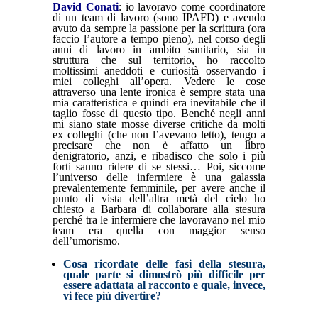
David Conat
i
: io lavoravo come coordinatore
di un team di lavoro (sono IPAFD) e avendo
avuto da sempre la passione per la scrittura (ora
faccio l’autore a tempo pieno), nel corso degli
anni di lavoro in ambito sanitario, sia in
struttura che sul territorio, ho raccolto
moltissimi aneddoti e curiosità osservando i
miei colleghi all’opera. Vedere le cose
attraverso una lente ironica è sempre stata una
mia caratteristica e quindi era inevitabile che il
taglio fosse di questo tipo. Benché negli anni
mi siano state mosse diverse critiche da molti
ex colleghi (che non l’avevano letto), tengo a
precisare che non è affatto un libro
denigratorio, anzi, e ribadisco che solo i più
forti sanno ridere di se stessi… Poi, siccome
l’universo delle infermiere è una galassia
prevalentemente femminile, per avere anche il
punto di vista dell’altra metà del cielo ho
chiesto a Barbara di collaborare alla stesura
perché tra le infermiere che lavoravano nel mio
team era quella con maggior senso
dell’umorismo.
Cosa ricordate delle fasi della stesura,
quale parte si dimostrò più difficile per
essere adattata al racconto e quale, invece,
vi fece più divertire?