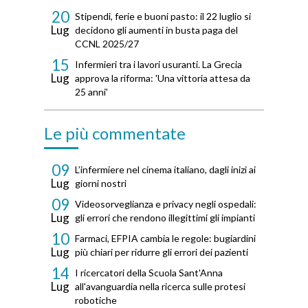
20
Stipendi, ferie e buoni pasto: il 22 luglio si
Lug
decidono gli aumenti in busta paga del
CCNL 2025/27
15
Infermieri tra i lavori usuranti. La Grecia
Lug
approva la riforma: 'Una vittoria attesa da
25 anni'
Le più commentate
09
L’infermiere nel cinema italiano, dagli inizi ai
Lug
giorni nostri
09
Videosorveglianza e privacy negli ospedali:
Lug
gli errori che rendono illegittimi gli impianti
10
Farmaci, EFPIA cambia le regole: bugiardini
Lug
più chiari per ridurre gli errori dei pazienti
14
I ricercatori della Scuola Sant'Anna
Lug
all'avanguardia nella ricerca sulle protesi
robotiche