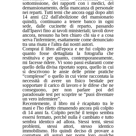
sottomissione, dei rapporti con i medici, del
demansionamento, della mancanza di personale
nei reparti. Tutti temi che ancora oggi dopo altri
14 anni (22 dall'abolizione del mansionario
quindi), continuano a tenere banco in ogni
sede, dalle cucinette di reparto, passando
dall'Ipasvi fino ai tavoli ministeriali; tavoli dove
ancora, nessuno ha ben chiaro chi sia e a cosa
serva l'infermiere, esattamente come denunciato
tra una risata e l'altra dai nostri autori.
Comprai il libro all'epoca e ne fui colpito per
quanto fosse dettagliata la fotografia che
restituiva e per quanto, contemporaneamente,
mi facesse ridere. Vi sono passi esilaranti come
quello della divisa riportato sopra, quello in cui
si descrivono le ansie delle prime pratiche
“complesse” o quello in cui viene raccontata la
necessità di avere un fisico bestiale per
sopportare il carico di lavoro e le difese che ne
conseguono, per non parlare poi del
paradossale test per scoprire se “puoi diventare
un vero infermiere”.
Recentemente, il libro mi è ricapitato tra le
mani e l'ho riletto rimanendo ancora più colpito
di 14 anni fa. Colpito perché il tempo sembra
essersi fermato, perché nulla è cambiato e tutto
sembra identico ad allora. Stessi temi, stessi
problemi, stessi attori, stesso identico
immobilismo. Ho quindi deciso di provare a
contattare gli autori per porre loro qualche