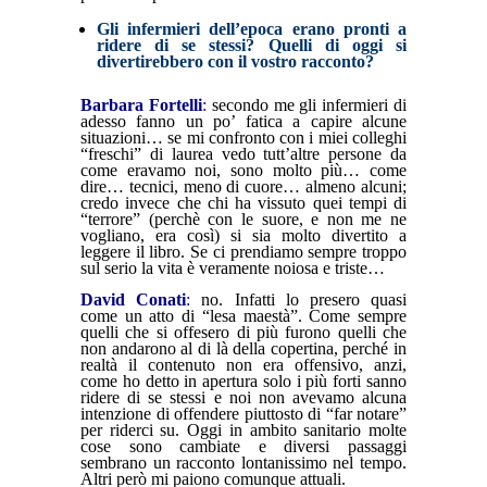
Gli infermieri dell’epoca erano pronti a
ridere di se stessi? Quelli di oggi si
divertirebbero con il vostro racconto?
Barbara Fortelli
:
secondo me gli infermieri di
adesso fanno un po’ fatica a capire alcune
situazioni… se mi confronto con i miei colleghi
“freschi” di laurea vedo tutt’altre persone da
come eravamo noi, sono molto più… come
dire… tecnici, meno di cuore… almeno alcuni;
credo invece che chi ha vissuto quei tempi di
“terrore” (perchè con le suore, e non me ne
vogliano, era così) si sia molto divertito a
leggere il libro. Se ci prendiamo sempre troppo
sul serio la vita è veramente noiosa e triste…
David Conati
:
no. Infatti lo presero quasi
come un atto di “lesa maestà”. Come sempre
quelli che si offesero di più furono quelli che
non andarono al di là della copertina, perché in
realtà il contenuto non era offensivo, anzi,
come ho detto in apertura solo i più forti sanno
ridere di se stessi e noi non avevamo alcuna
intenzione di offendere piuttosto di “far notare”
per riderci su. Oggi in ambito sanitario molte
cose sono cambiate e diversi passaggi
sembrano un racconto lontanissimo nel tempo.
Altri però mi paiono comunque attuali.