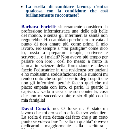
La scelta di cambiare lavoro, c'entra
qualcosa con la condizione che così
brillantemente raccontaste?
Barbara Fortelli
:
sinceramente considero la
professione infermieristica una delle più belle
del mondo, e senza gli infermieri la sanità non
reggerebbe. Ho cambiato perché ero arrivata al
punto di non amare più come prima il mio
lavoro, ero sempre a “far pastiglie” come dico
io, ossia a preparare terapie, scrivere e
scrivere… e i malati? Non avevo più tempo per
parlare con loro.. così ho messo a frutto la
laurea in scienze della formazione e adesso
faccio l’educatrice in una residenza per anziani
e ho moltissima soddisfazione; nelle riunioni mi
rendo conto che so più cose io degli ospiti che
non gli infermieri, perché faccio quel che mi
piace: empatia con loro, ci parlo, li guardo li
capisco… vado a casa che son contenta, cosa
che non mi succedeva più; e sto di più con la
mia famiglia!
David Conati
:
no. O forse ni. È stato un
lavoro che mi ero scelto e lo facevo volentieri.
La scelta è stata dettata dal fatto che a un certo
punto se volevo fare “il salto di qualità” dovevo
dedicarmi maggiormente alla scrittura…