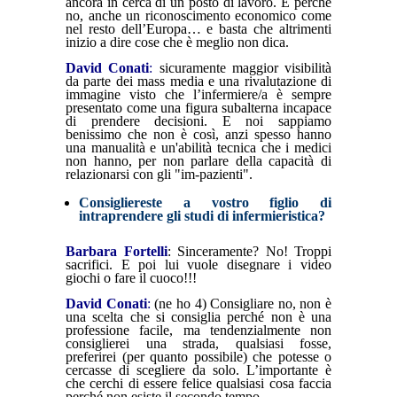
ancora in cerca di un posto di lavoro. E perché
no, anche un riconoscimento economico come
nel resto dell’Europa… e basta che altrimenti
inizio a dire cose che è meglio non dica.
David Conati
:
sicuramente maggior visibilità
da parte dei mass media e una rivalutazione di
immagine visto che l’infermiere/a è sempre
presentato come una figura subalterna incapace
di prendere decisioni. E noi sappiamo
benissimo che non è così, anzi spesso hanno
una manualità e un'abilità tecnica che i medici
non hanno, per non parlare della capacità di
relazionarsi con gli "im-pazienti".
Consigliereste a vostro figlio di
intraprendere gli studi di infermieristica?
Barbara Fortelli
: Sinceramente? No! Troppi
sacrifici. E poi lui vuole disegnare i video
giochi o fare il cuoco!!!
David Conati
:
(ne ho 4) Consigliare no, non è
una scelta che si consiglia perché non è una
professione facile, ma tendenzialmente non
consiglierei una strada, qualsiasi fosse,
preferirei (per quanto possibile) che potesse o
cercasse di scegliere da solo. L’importante è
che cerchi di essere felice qualsiasi cosa faccia
perché non esiste il secondo tempo.