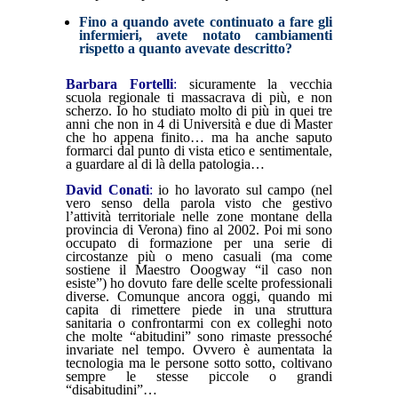
Fino a quando avete continuato a fare gli
infermieri, avete notato cambiamenti
rispetto a quanto avevate descritto?
Barbara Fortelli
:
sicuramente la vecchia
scuola regionale ti massacrava di più, e non
scherzo. Io ho studiato molto di più in quei tre
anni che non in 4 di Università e due di Master
che ho appena finito… ma ha anche saputo
formarci dal punto di vista etico e sentimentale,
a guardare al di là della patologia…
David Conati
:
io ho lavorato sul campo (nel
vero senso della parola visto che gestivo
l’attività territoriale nelle zone montane della
provincia di Verona) fino al 2002. Poi mi sono
occupato di formazione per una serie di
circostanze più o meno casuali (ma come
sostiene il Maestro Ooogway “il caso non
esiste”) ho dovuto fare delle scelte professionali
diverse. Comunque ancora oggi, quando mi
capita di rimettere piede in una struttura
sanitaria o confrontarmi con ex colleghi noto
che molte “abitudini” sono rimaste pressoché
invariate nel tempo. Ovvero è aumentata la
tecnologia ma le persone sotto sotto, coltivano
sempre le stesse piccole o grandi
“disabitudini”…