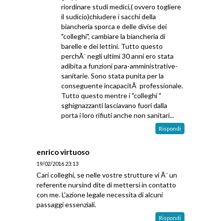
riordinare studi medici,( ovvero togliere
il sudicio)chiudere i sacchi della
biancheria sporca e delle divise dei
"colleghi", cambiare la biancheria di
barelle e dei lettini. Tutto questo
perchÃ¨ negli ultimi 30 anni ero stata
adibita a funzioni para-amministrative-
sanitarie. Sono stata punita per la
conseguente incapacitÃ professionale.
Tutto questo mentre i "colleghi "
sghignazzanti lasciavano fuori dalla
porta i loro rifiuti anche non sanitari...
Rispondi
enrico virtuoso
19/02/2016 23:13
Cari colleghi, se nelle vostre strutture vi Ã¨ un
referente nursind dite di mettersi in contatto
con me. L'azione legale necessita di alcuni
passaggi essenziali.
Rispondi