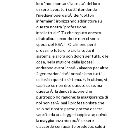
loro "non montarsi la testa", del loro
essere lavoratori sottintendendo
l'inedia/inoperositÃ dei "dottori
infermieri", ironizzando addirittura su
questa nostra "professione
intellettuale". Tu che reputo onesto
dirai: allora secondo te non ci sono
speranze! ESATTO, almeno per il
prossimo futuro: o crolla tutto il
sistema, e allora son dolori per tutti, o le
cose, nella migliore delle ipotesi,
andranno avanti cosÃ¬ almeno per altre
2 generazioni chÃ¨ ormai siamo tutti
collusi in questo sistema. E, in ultimo, vi
capisco se non dite queste cose, ma
questa Ã¨ la dimostrazione che
purtroppo ho ragione: la maggioranza di
noi non sarÃ mai il professionista che
solo nel nostro paese poteva essere
sancito da una legge inapplicata; quindi
la maggioranza non puÃ² essere
d'accordo con quanto predetto, saluti