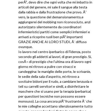
perÃ², devo dire che ogni volta che mi imbatto in
articoli del genere, mi sale il sangue alla testa
dalla rabbia e dalla frustrazione che provo. Ãˆ
vero, la questione del demansionamento,e
aggiungerei del mobbing non riconosciuto, anzi
autorizzato silentemente da coordinatori
infermieristici partiti come semplici infermieri e
arrivati a ricoprire ruoli ben piÃ¹ importanti
GRAZIE ANCHE AI LORO STUDI, Ã¨ diffuso
ovunque.
Io lavoro nel centro iperbarico di Fidenza, posto
secondo gli addetti ai lavori, di gran prestigio. Si,
cosÃ¬ di prestigio che l'ultima ora di lavoro ogni
giorno mi ritrovo a pulire con stracci e
candeggina: le maniglie delle porte, le scrivanie,
le sedie della sala d'aspetto, mi ritrovo a
sostiuire bidoni per il rudo, a cambiare lenzuola e
teli su carrelli servitori e simili, a disinfettare le
maschere che si usano per la terapia iperbarica(
per questioni tecniche non possono essere
monouso). La cosa ancora piÃ¹ frustrante Ã¨ che
le mie colleghe accettano silenziosamente tutto