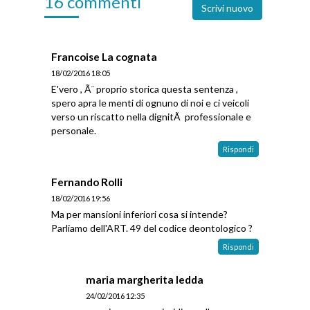
16 commenti
Scrivi nuovo
Francoise La cognata
18/02/2016 18:05
E'vero , Ã¨ proprio storica questa sentenza ,
spero apra le menti di ognuno di noi e ci veicoli
verso un riscatto nella dignitÃ professionale e
personale.
Rispondi
Fernando Rolli
18/02/2016 19:56
Ma per mansioni inferiori cosa si intende?
Parliamo dell'ART. 49 del codice deontologico ?
Rispondi
maria margherita ledda
24/02/2016 12:35