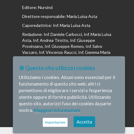
Editore: Nursind
Direttore responsabile: Maria Luisa Asta
Caporedattrice: Inf. Maria Luisa Asta
Redazione: Inf. Daniele Carbocci, Inf. Maria Luisa
Asta, Inf. Andrea Tirotto, Inf. Giuseppe
Provinzano, Inf. Giuseppe Romeo, Inf. Salvo
Vaccaro, Inf. Vincenzo Raucci, Inf. Gemma Maria
Riboldi, Inf. Isabella La Puma, Inf. Andrea
Bottega, Inf. Vincenzo Marrari, Inf. Gianluca
🍪 Questo sito utilizza i cookies
Altavilla, Inf. Stefano Barone , Inf. Donato Cosi,
Inf. Romina Iannuzzi, Inf. Fausta Pileri
Utilizziamo i cookies. Alcuni sono essenziali per il
funzionamento di questo sito web; altri ci
permettono di migliorare i servizi e l'esperienza
utente oppure di fornire pubblicità. Utilizzando
questo sito, autorizzi l'uso dei cookies da parte
© Infermieristicamente - e-mail:
nostra.
Maggiori informazioni
redazione@infermieristicamente.it
-
Informativa
privacy
-
Disclaimer
Credits
Accetta
Impostazioni