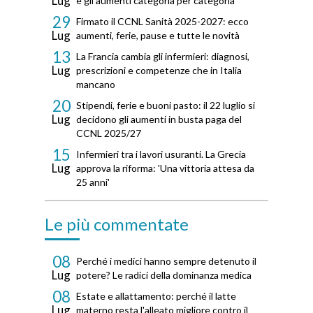
Lug
e gli aumenti categoria per categoria
29
Firmato il CCNL Sanità 2025-2027: ecco
Lug
aumenti, ferie, pause e tutte le novità
13
La Francia cambia gli infermieri: diagnosi,
Lug
prescrizioni e competenze che in Italia
mancano
20
Stipendi, ferie e buoni pasto: il 22 luglio si
Lug
decidono gli aumenti in busta paga del
CCNL 2025/27
15
Infermieri tra i lavori usuranti. La Grecia
Lug
approva la riforma: 'Una vittoria attesa da
25 anni'
Le più commentate
08
Perché i medici hanno sempre detenuto il
Lug
potere? Le radici della dominanza medica
08
Estate e allattamento: perché il latte
Lug
materno resta l'alleato migliore contro il