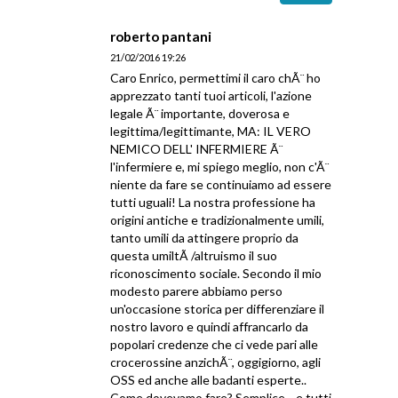
roberto pantani
21/02/2016 19:26
Caro Enrico, permettimi il caro chÃ¨ ho
apprezzato tanti tuoi articoli, l'azione
legale Ã¨ importante, doverosa e
legittima/legittimante, MA: IL VERO
NEMICO DELL' INFERMIERE Ã¨
l'infermiere e, mi spiego meglio, non c'Ã¨
niente da fare se continuiamo ad essere
tutti uguali! La nostra professione ha
origini antiche e tradizionalmente umili,
tanto umili da attingere proprio da
questa umiltÃ /altruismo il suo
riconoscimento sociale. Secondo il mio
modesto parere abbiamo perso
un'occasione storica per differenziare il
nostro lavoro e quindi affrancarlo da
popolari credenze che ci vede pari alle
crocerossine anzichÃ¨, oggigiorno, agli
OSS ed anche alle badanti esperte..
Come dovevamo fare? Semplice.., e tutti