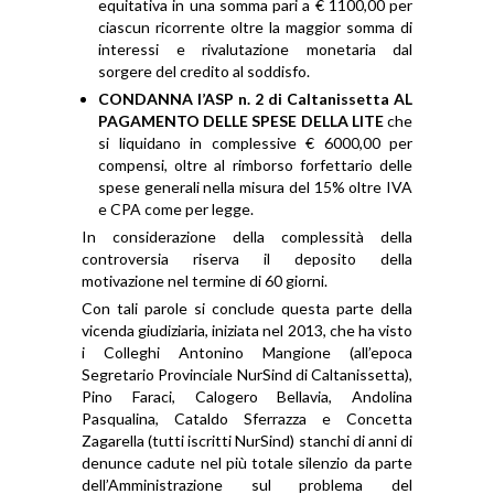
equitativa in una somma pari a € 1100,00 per
ciascun ricorrente oltre la maggior somma di
interessi e rivalutazione monetaria dal
sorgere del credito al soddisfo.
CONDANNA l’ASP n. 2 di Caltanissetta AL
PAGAMENTO DELLE SPESE DELLA LITE
che
si liquidano in complessive € 6000,00 per
compensi, oltre al rimborso forfettario delle
spese generali nella misura del 15% oltre IVA
e CPA come per legge.
In considerazione della complessità della
controversia riserva il deposito della
motivazione nel termine di 60 giorni.
Con tali parole si conclude questa parte della
vicenda giudiziaria, iniziata nel 2013, che ha visto
i Colleghi Antonino Mangione (all’epoca
Segretario Provinciale NurSind di Caltanissetta),
Pino Faraci, Calogero Bellavia, Andolina
Pasqualina, Cataldo Sferrazza e Concetta
Zagarella (tutti iscritti NurSind) stanchi di anni di
denunce cadute nel più totale silenzio da parte
dell’Amministrazione sul problema del