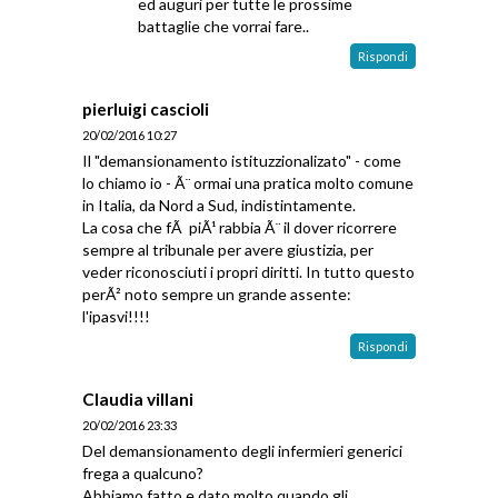
ed auguri per tutte le prossime
battaglie che vorrai fare..
Rispondi
pierluigi cascioli
20/02/2016 10:27
Il "demansionamento istituzzionalizato" - come
lo chiamo io - Ã¨ ormai una pratica molto comune
in Italia, da Nord a Sud, indistintamente.
La cosa che fÃ piÃ¹ rabbia Ã¨ il dover ricorrere
sempre al tribunale per avere giustizia, per
veder riconosciuti i propri diritti. In tutto questo
perÃ² noto sempre un grande assente:
l'ipasvi!!!!
Rispondi
Claudia villani
20/02/2016 23:33
Del demansionamento degli infermieri generici
frega a qualcuno?
Abbiamo fatto e dato molto quando gli