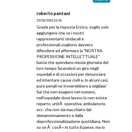
roberto pantani
23/02/2016 22:36
Grazie per la risposta Enrico, voglio solo
aggiungere che se i nostri
rappresentanti sindacali e
professionali..vogliono davvero
difendere ed affermare la "NOSTRA
PROFESSIONE INTELLETTUALE"
basta che spendano mezza giornata del
loro tempo facendosi un giro negli
ospedali e di occasioni per denunciare
ed intentare cause civili e, in alcuni casi,
pure penali ne troverebbero a migliaia!
Sai che non esagero nel numero,
nell'ospedale dove lavoro io non esiste
reparto, unitÃ operativa, ambulatorio,
ecc. che non sia macchiato dal
demansionamento e dalla
deprofessionalizzazione quotidiana. Non
so se Ã¨ cosÃ¬ in tutto il paese, ma io