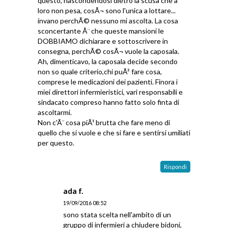
questo, nascondendosi dietro la scusa che a
loro non pesa, cosÃ¬ sono l'unica a lottare...
invano perchÃ© nessuno mi ascolta. La cosa
sconcertante Ã¨ che queste mansioni le
DOBBIAMO dichiarare e sottoscrivere in
consegna, perchÃ© cosÃ¬ vuole la caposala.
Ah, dimenticavo, la caposala decide secondo
non so quale criterio,chi puÃ² fare cosa,
comprese le medicazioni dei pazienti. Finora i
miei direttori infermieristici, vari responsabili e
sindacato compreso hanno fatto solo finta di
ascoltarmi.
Non c'Ã¨ cosa piÃ¹ brutta che fare meno di
quello che si vuole e che si fare e sentirsi umiliati
per questo.
Rispondi
ada f.
19/09/2016 08:52
sono stata scelta nell'ambito di un
gruppo di infermieri a chiudere bidoni,