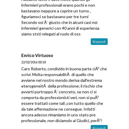
infermieri professionali erano pochi e non
bastavano neppure a coprire un turno ,
figuriamoci se bastavano per tre turni
Secondo voi Ã¨ giusto che in alcuni casi noi
infermieri generici con 40 anni di esperienza
siamo ststi relegati al ruolo di oss
Rispondi
Enrico Virtuoso
22/02/2016 00:18
Caro Roberto, condivido in buona parte ciÃ² che
scrivi. Molta responsabilitÃ di quello che
avviene nel nostro mondo deriva dall'estrema
eterogeneitÃ della professione; il rischio che
avverti purtroppo Ã¨ concreto, se non ci si
comporta da professionisti veri, non si puÃ²
essere trattati come tali ,con tutto quello che
da tale affermazione ne consegue. Infatti
ancora adesso rimaniamo in uno stato pre
professionale, non diciamolo ai Giudici, perÃ²!
Rispondi