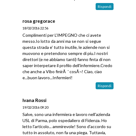
Rispondi
rosa gregorace
18/02/2016 22:56
Complimenti per L'IMPEGNO che ci avete
messo.Io lotto da anni ma se non si segue
questa strada e' tutto inutile, le aziende non si
muovono e pretendono sempre di piu.I nostri
direttori (e ne abbiamo tanti) fanno finta di non
saper interpetare il profilo dell'infermiere.Credo
che anche a Vibo finirÃ ' cosÃ¬! Ciao, ciao
e...buon lavoro...Infermieri!
Rispondi
Ivana Rossi
19/02/2016 09:20
Salve, sono una infermiera e lavoro nell'azienda
USL di Parma, polo ospedaliero di Fidenza. Ho
letto l'articolo... ammirevole! Sono d'accordo su
tutto in assoluto, non fa una piega. Tuttavia,