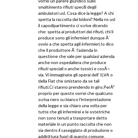
vorrei un parere giuridico sullo
smaltimento rifiuti specili degli
ambulatori usl. Cosa dice la legge? A chi
spetta la raccolta dei bidoni? Nella ns usl
il capodipartimento ci scrive dicendo
che: spetta ai produttori dei rifiuti, chi li
produce sono gli infermieri dunque Ã¨
ovvio a che spetta agli infermieri.Io dico
che il produttore Ã¨ l'azienda in
questione che vale per qualsiasi azienda
anche non ospedaliera che produce
rifiuti speciali o anche tossici e cosÃ¬
via. Vi immaginate gli operai dell' ILVA o
della Fiat che smistano da se tali
rifiuti.Ci stanno prendendo in giro.PerÃ²
proprio per questo vorrei che qualcuno
scriva nero su bianco l'interpretazione
della legge e sia chiaro una volta per
tutte che gli infermirei e le ostetriche
non sono tenuti a trasportare detto
materiale in un punto raccolta che non
sia dentro il caseggiato di produzione o
addirittura fuori di questo comune.