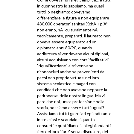
in cuor nostro lo sappiamo, ma quasi
tutti lo neghiamo: dovevamo
differenziare le figure e non equiparare
430.000 operatori sanitari XchÃ¨ i piÃ¹
non erano, nÃ¨ culturalmente nÃ¨
tecnicamente, preparati. Il laureato non
doveva essere equiparato ad un
diplomato anni 80/90, quando
addirittura si vendevano alcuni diplomi,
altri si acquisivano con corsi facilitati di
"riqualificazione", altri venivano
riconosciuti anche se provenienti da
paesi non proprio virtuosi nel loro
sistema scolastico e magari con
candidati che non avevano neppure la
padronanza della nostra lingua. Ma vi
pare che noi, unica professione nella
storia, possiamo essere tutti uguali?
Assistiamo tutti i giorni ad episodi tanto
incresciosi e scandalosi quanto
consueti e quotidiani di colleghi andanti
fieri del loro "fare" senza discutere, del