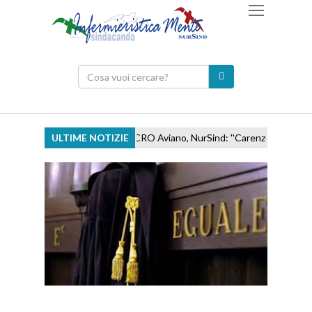
ULTIME NOTIZIE
CRO Aviano, NurSind: ''Carenze e incentivi inad