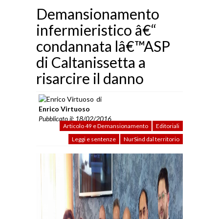
Demansionamento
infermieristico â€“
condannata lâ€™ASP
di Caltanissetta a
risarcire il danno
di
Enrico Virtuoso
Pubblicato il: 18/02/2016
Articolo 49 e Demansionamento
Editoriali
Leggi e sentenze
NurSind dal territorio