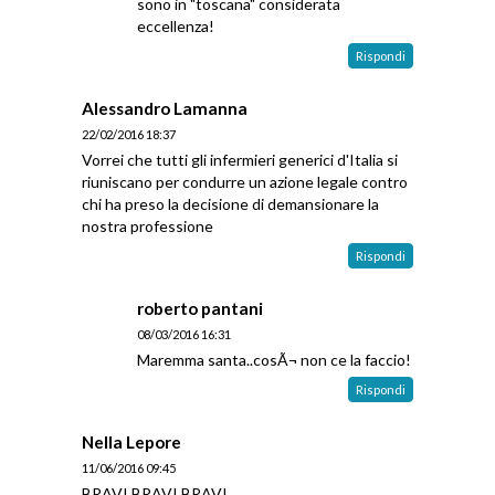
sono in "toscana" considerata
eccellenza!
Rispondi
Alessandro Lamanna
22/02/2016 18:37
Vorrei che tutti gli infermieri generici d'Italia si
riuniscano per condurre un azione legale contro
chi ha preso la decisione di demansionare la
nostra professione
Rispondi
roberto pantani
08/03/2016 16:31
Maremma santa..cosÃ¬ non ce la faccio!
Rispondi
Nella Lepore
11/06/2016 09:45
BRAVI BRAVI BRAVI